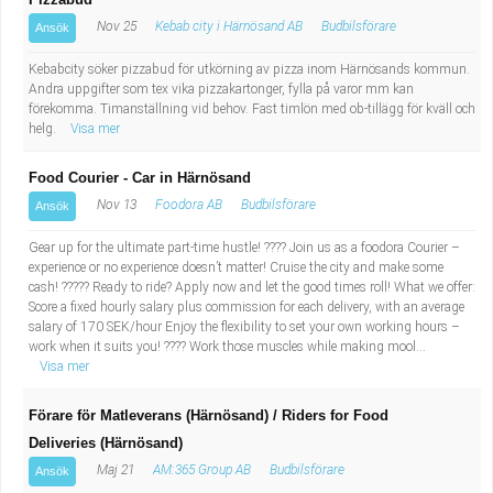
Nov 25
Kebab city i Härnösand AB
Budbilsförare
Ansök
Kebabcity söker pizzabud för utkörning av pizza inom Härnösands kommun.
Andra uppgifter som tex vika pizzakartonger, fylla på varor mm kan
förekomma. Timanställning vid behov. Fast timlön med ob-tillägg för kväll och
helg.
Visa mer
Food Courier - Car in Härnösand
Nov 13
Foodora AB
Budbilsförare
Ansök
Gear up for the ultimate part-time hustle! ???? Join us as a foodora Courier –
experience or no experience doesn’t matter! Cruise the city and make some
cash! ????? Ready to ride? Apply now and let the good times roll! What we offer:
Score a fixed hourly salary plus commission for each delivery, with an average
salary of 170 SEK/hour Enjoy the flexibility to set your own working hours –
work when it suits you! ???? Work those muscles while making mool...
Visa mer
Förare för Matleverans (Härnösand) / Riders for Food
Deliveries (Härnösand)
Maj 21
AM:365 Group AB
Budbilsförare
Ansök