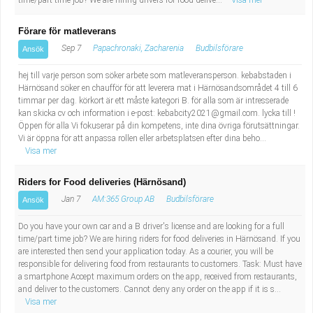
time/part time job? We are hiring drivers for food delive...
Visa mer
Förare för matleverans
Sep 7
Papachronaki, Zacharenia
Budbilsförare
Ansök
hej till varje person som söker arbete som matleveransperson. kebabstaden i
Härnösand söker en chaufför för att leverera mat i Härnösandsområdet 4 till 6
timmar per dag. körkort är ett måste kategori B. för alla som är intresserade
kan skicka cv och information i e-post:
kebabcity2021@gmail.com
. lycka till !
Öppen för alla Vi fokuserar på din kompetens, inte dina övriga förutsättningar.
Vi är öppna för att anpassa rollen eller arbetsplatsen efter dina beho...
Visa mer
Riders for Food deliveries (Härnösand)
Jan 7
AM:365 Group AB
Budbilsförare
Ansök
Do you have your own car and a B driver's license and are looking for a full
time/part time job? We are hiring riders for food deliveries in Härnösand. If you
are interested then send your application today. As a courier, you will be
responsible for delivering food from restaurants to customers. Task: Must have
a smartphone Accept maximum orders on the app, received from restaurants,
and deliver to the customers. Cannot deny any order on the app if it is s...
Visa mer