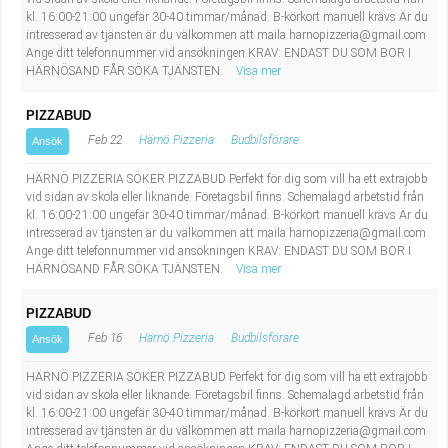
Industriell tillverkning
Behandlingsassistent/Socialpedagog
kl. 16:00-21:00 ungefär 30-40 timmar/månad. B-körkort manuell krävs Är du
intresserad av tjänsten är du välkommen att maila
harnopizzeria@gmail.com
Ange ditt telefonnummer vid ansökningen KRAV: ENDAST DU SOM BOR I
Installation, drift, underhåll
Tandsköterska
HÄRNÖSAND FÅR SÖKA TJÄNSTEN.
Visa mer
Kropps- och skönhetsvård
Budbilsförare
PIZZABUD
Feb 22
Härnö Pizzeria
Budbilsförare
Ansök
Kultur, media, design
Tidningsbud/Tidningsdistributör
HÄRNÖ PIZZERIA SÖKER PIZZABUD Perfekt för dig som vill ha ett extrajobb
vid sidan av skola eller liknande. Företagsbil finns. Schemalagd arbetstid från
Militärt arbete
Lärare i fritidshem/Fritidspedagog
kl. 16:00-21:00 ungefär 30-40 timmar/månad. B-körkort manuell krävs Är du
intresserad av tjänsten är du välkommen att maila
harnopizzeria@gmail.com
Ange ditt telefonnummer vid ansökningen KRAV: ENDAST DU SOM BOR I
Naturbruk
Taxiförare/Taxichaufför
HÄRNÖSAND FÅR SÖKA TJÄNSTEN.
Visa mer
Naturvetenskapligt arbete
Läkarsekreterare/Vårdadmin/Medicinsk
PIZZABUD
Feb 16
Härnö Pizzeria
Budbilsförare
Ansök
sekreterare
Pedagogiskt arbete
HÄRNÖ PIZZERIA SÖKER PIZZABUD Perfekt för dig som vill ha ett extrajobb
vid sidan av skola eller liknande. Företagsbil finns. Schemalagd arbetstid från
Lastbilsförare m.fl.
Sanering och renhållning
kl. 16:00-21:00 ungefär 30-40 timmar/månad. B-körkort manuell krävs Är du
intresserad av tjänsten är du välkommen att maila
harnopizzeria@gmail.com