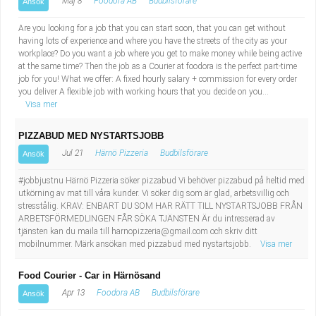
Maj 8
Foodora AB
Budbilsförare
Ansök
Are you looking for a job that you can start soon, that you can get without
having lots of experience and where you have the streets of the city as your
workplace? Do you want a job where you get to make money while being active
at the same time? Then the job as a Courier at foodora is the perfect part-time
job for you! What we offer: A fixed hourly salary + commission for every order
you deliver A flexible job with working hours that you decide on you...
Visa mer
PIZZABUD MED NYSTARTSJOBB
Jul 21
Härnö Pizzeria
Budbilsförare
Ansök
#jobbjustnu Härnö Pizzeria söker pizzabud Vi behöver pizzabud på heltid med
utkörning av mat till våra kunder. Vi söker dig som är glad, arbetsvillig och
stresstålig. KRAV: ENBART DU SOM HAR RÄTT TILL NYSTARTSJOBB FRÅN
ARBETSFÖRMEDLINGEN FÅR SÖKA TJÄNSTEN Är du intresserad av
tjänsten kan du maila till
harnopizzeria@gmail.com
och skriv ditt
mobilnummer. Märk ansökan med pizzabud med nystartsjobb.
Visa mer
Food Courier - Car in Härnösand
Apr 13
Foodora AB
Budbilsförare
Ansök