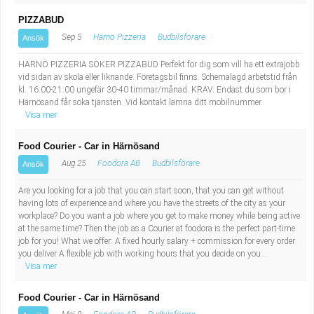
PIZZABUD
Sep 5
Härnö Pizzeria
Budbilsförare
Ansök
HÄRNÖ PIZZERIA SÖKER PIZZABUD Perfekt för dig som vill ha ett extrajobb
vid sidan av skola eller liknande. Företagsbil finns. Schemalagd arbetstid från
kl. 16:00-21:00 ungefär 30-40 timmar/månad. KRAV: Endast du som bor i
Härnösand får söka tjänsten. Vid kontakt lämna ditt mobilnummer.
Visa mer
Food Courier - Car in Härnösand
Aug 25
Foodora AB
Budbilsförare
Ansök
Are you looking for a job that you can start soon, that you can get without
having lots of experience and where you have the streets of the city as your
workplace? Do you want a job where you get to make money while being active
at the same time? Then the job as a Courier at foodora is the perfect part-time
job for you! What we offer: A fixed hourly salary + commission for every order
you deliver A flexible job with working hours that you decide on you...
Visa mer
Food Courier - Car in Härnösand