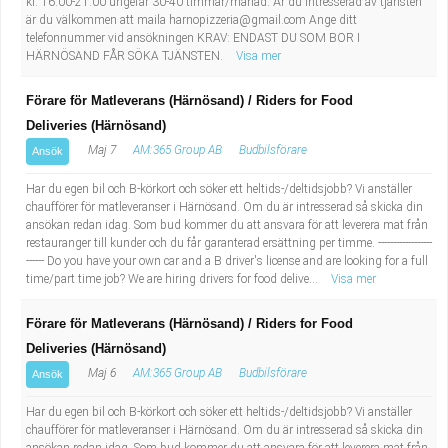
kl. 16:00-21:00 ungefär 30-40 timmar/månad. Är du intresserad av tjänsten
är du välkommen att maila
harnopizzeria@gmail.com
Ange ditt
telefonnummer vid ansökningen KRAV: ENDAST DU SOM BOR I
HÄRNÖSAND FÅR SÖKA TJÄNSTEN.
Visa mer
Förare för Matleverans (Härnösand) / Riders for Food
Deliveries (Härnösand)
Maj 7
AM:365 Group AB
Budbilsförare
Ansök
Har du egen bil och B-körkort och söker ett heltids-/deltidsjobb? Vi anställer
chaufförer för matleveranser i Härnösand. Om du är intresserad så skicka din
ansökan redan idag. Som bud kommer du att ansvara för att leverera mat från
restauranger till kunder och du får garanterad ersättning per timme. ------------------
------ Do you have your own car and a B driver's license and are looking for a full
time/part time job? We are hiring drivers for food delive...
Visa mer
Förare för Matleverans (Härnösand) / Riders for Food
Deliveries (Härnösand)
Maj 6
AM:365 Group AB
Budbilsförare
Ansök
Har du egen bil och B-körkort och söker ett heltids-/deltidsjobb? Vi anställer
chaufförer för matleveranser i Härnösand. Om du är intresserad så skicka din