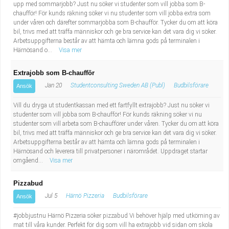
upp med sommarjobb? Just nu söker vi studenter som vill jobba som B-
chaufför! För kunds räkning söker vi nu studenter som vill jobba extra som
under våren och därefter sommarjobba som B-chaufför. Tycker du om att köra
bil, trivs med att träffa människor och ge bra service kan det vara dig vi söker.
Arbetsuppgifterna består av att hämta och lämna gods på terminalen i
Härnösand o...
Visa mer
Extrajobb som B-chaufför
Jan 20
Studentconsulting Sweden AB (Publ)
Budbilsförare
Ansök
Vill du dryga ut studentkassan med ett fartfyllt extrajobb? Just nu söker vi
studenter som vill jobba som B-chaufför! För kunds räkning söker vi nu
studenter som vill arbeta som B-chaufförer under våren. Tycker du om att köra
bil, trivs med att träffa människor och ge bra service kan det vara dig vi söker.
Arbetsuppgifterna består av att hämta och lämna gods på terminalen i
Härnösand och leverera till privatpersoner i närområdet. Uppdraget startar
omgåend...
Visa mer
Pizzabud
Jul 5
Härnö Pizzeria
Budbilsförare
Ansök
#jobbjustnu Härnö Pizzeria söker pizzabud Vi behöver hjälp med utkörning av
mat till våra kunder. Perfekt för dig som vill ha extrajobb vid sidan om skola