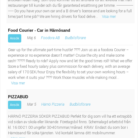
ansökan redan idag. Som bud kommer du att ansvara för att leverera mat från
restauranger till kunder och du får garanterad ersättning per timme. ------------------
------ Do you have your own car and a B driver's license and are looking for a full
time/part time job? We are hiring drivers for food delive...
Visa mer
Food Courier - Car in Härnösand
Maj 6
Foodora AB
Budbilsförare
Ansök
Gear up for the ultimate part-time hustle! ???? Join us as a foodora Courier –
experience or no experience doesn’t matter! Cruise the city and make some
cash! ????? Ready to ride? Apply now and let the good times roll! What we offer:
Score a fixed hourly salary plus commission for each delivery, with an average
salary of 170 SEK/hour Enjoy the flexibility to set your own working hours –
work when it suits you! ???? Work those muscles while making mool...
Visa mer
PIZZABUD
Mar 5
Härnö Pizzeria
Budbilsförare
Ansök
HÄRNÖ PIZZERIA SÖKER PIZZABUD Perfekt för dig som vill ha ett extrajobb
vid sidan av skola eller liknande. Företagsbil finns. Schemalagd arbetstid från
kl. 16:00-21:00 ungefär 30-40 timmar/månad. KRAV: Endast du som bor i
Härnösand får söka tjänsten. Vid kontakt lämna ditt mobilnummer.