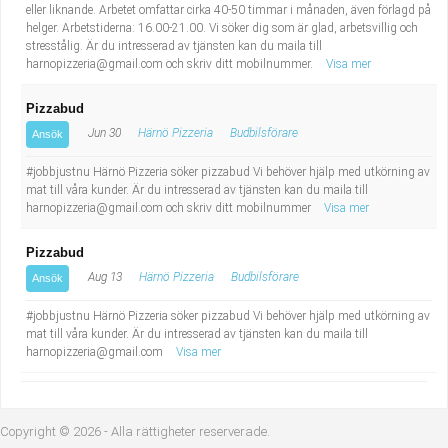
eller liknande. Arbetet omfattar cirka 40-50 timmar i månaden, även förlagd på
helger. Arbetstiderna: 16.00-21.00. Vi söker dig som är glad, arbetsvillig och
stresstålig. Är du intresserad av tjänsten kan du maila till
harnopizzeria@gmail.com
och skriv ditt mobilnummer.
Visa mer
Pizzabud
Jun 30
Härnö Pizzeria
Budbilsförare
Ansök
#jobbjustnu Härnö Pizzeria söker pizzabud Vi behöver hjälp med utkörning av
mat till våra kunder. Är du intresserad av tjänsten kan du maila till
harnopizzeria@gmail.com
och skriv ditt mobilnummer
Visa mer
Pizzabud
Aug 13
Härnö Pizzeria
Budbilsförare
Ansök
#jobbjustnu Härnö Pizzeria söker pizzabud Vi behöver hjälp med utkörning av
mat till våra kunder. Är du intresserad av tjänsten kan du maila till
harnopizzeria@gmail.com
Visa mer
Copyright © 2026 - Alla rättigheter reserverade.