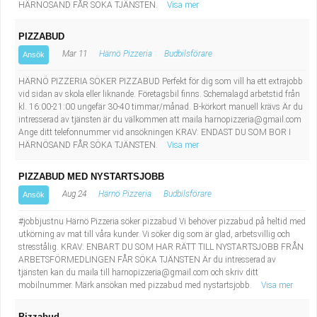
HÄRNÖSAND FÅR SÖKA TJÄNSTEN.
Visa mer
PIZZABUD
Mar 11
Härnö Pizzeria
Budbilsförare
Ansök
HÄRNÖ PIZZERIA SÖKER PIZZABUD Perfekt för dig som vill ha ett extrajobb
vid sidan av skola eller liknande. Företagsbil finns. Schemalagd arbetstid från
kl. 16:00-21:00 ungefär 30-40 timmar/månad. B-körkort manuell krävs Är du
intresserad av tjänsten är du välkommen att maila
harnopizzeria@gmail.com
Ange ditt telefonnummer vid ansökningen KRAV: ENDAST DU SOM BOR I
HÄRNÖSAND FÅR SÖKA TJÄNSTEN.
Visa mer
PIZZABUD MED NYSTARTSJOBB
Aug 24
Härnö Pizzeria
Budbilsförare
Ansök
#jobbjustnu Härnö Pizzeria söker pizzabud Vi behöver pizzabud på heltid med
utkörning av mat till våra kunder. Vi söker dig som är glad, arbetsvillig och
stresstålig. KRAV: ENBART DU SOM HAR RÄTT TILL NYSTARTSJOBB FRÅN
ARBETSFÖRMEDLINGEN FÅR SÖKA TJÄNSTEN Är du intresserad av
tjänsten kan du maila till
harnopizzeria@gmail.com
och skriv ditt
mobilnummer. Märk ansökan med pizzabud med nystartsjobb.
Visa mer
Pizzabud