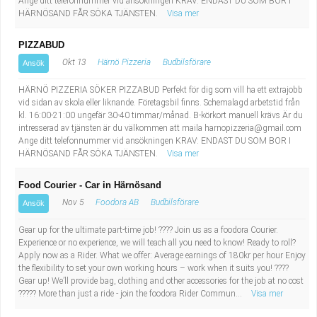
Ange ditt telefonnummer vid ansökningen KRAV: ENDAST DU SOM BOR I
Fastighetsskötare
Socialt arbete
HÄRNÖSAND FÅR SÖKA TJÄNSTEN.
Visa mer
Informatör/Kommunikatör
Säkerhetsarbete
PIZZABUD
Okt 13
Härnö Pizzeria
Budbilsförare
Ansök
Brevbärare
Tekniskt arbete
HÄRNÖ PIZZERIA SÖKER PIZZABUD Perfekt för dig som vill ha ett extrajobb
vid sidan av skola eller liknande. Företagsbil finns. Schemalagd arbetstid från
Sjuksköterska, grundutbildad
Transport
kl. 16:00-21:00 ungefär 30-40 timmar/månad. B-körkort manuell krävs Är du
intresserad av tjänsten är du välkommen att maila
harnopizzeria@gmail.com
Ange ditt telefonnummer vid ansökningen KRAV: ENDAST DU SOM BOR I
Kock, storhushåll
HÄRNÖSAND FÅR SÖKA TJÄNSTEN.
Visa mer
Undersköterska, vård- o specialavd. o mottagning
Food Courier - Car in Härnösand
Nov 5
Foodora AB
Budbilsförare
Ansök
Bibliotekarie
Gear up for the ultimate part-time job! ???? Join us as a foodora Courier.
Experience or no experience, we will teach all you need to know! Ready to roll?
Administrativ assistent
Apply now as a Rider. What we offer: Average earnings of 180kr per hour Enjoy
the flexibility to set your own working hours – work when it suits you! ????
Gear up! We’ll provide bag, clothing and other accessories for the job at no cost
Lärare i gymnasiet
????? More than just a ride - join the foodora Rider Commun...
Visa mer