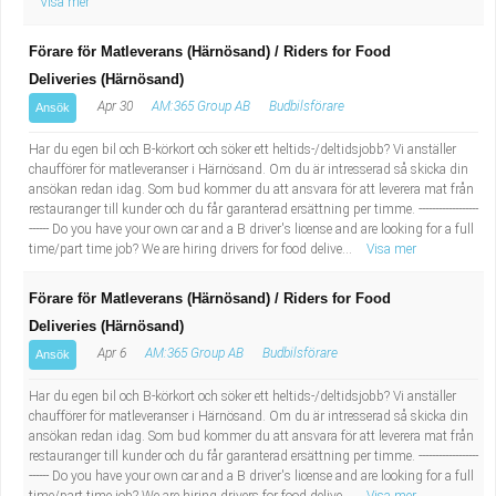
Visa mer
Förare för Matleverans (Härnösand) / Riders for Food
Deliveries (Härnösand)
Apr 30
AM:365 Group AB
Budbilsförare
Ansök
Har du egen bil och B-körkort och söker ett heltids-/deltidsjobb? Vi anställer
chaufförer för matleveranser i Härnösand. Om du är intresserad så skicka din
ansökan redan idag. Som bud kommer du att ansvara för att leverera mat från
restauranger till kunder och du får garanterad ersättning per timme. ------------------
------ Do you have your own car and a B driver's license and are looking for a full
time/part time job? We are hiring drivers for food delive...
Visa mer
Förare för Matleverans (Härnösand) / Riders for Food
Deliveries (Härnösand)
Apr 6
AM:365 Group AB
Budbilsförare
Ansök
Har du egen bil och B-körkort och söker ett heltids-/deltidsjobb? Vi anställer
chaufförer för matleveranser i Härnösand. Om du är intresserad så skicka din
ansökan redan idag. Som bud kommer du att ansvara för att leverera mat från
restauranger till kunder och du får garanterad ersättning per timme. ------------------
------ Do you have your own car and a B driver's license and are looking for a full