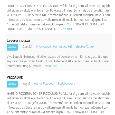
HÄRNÖ PIZZERIA SÖKER PIZZABUD Perfekt för dig som vill ha ett extrajobb
vid sidan av skola eller liknande. Företagsbil finns. Schemalagd arbetstid från
kl. 16:00-21:00 ungefär 30-40 timmar/månad. B-körkort manuell krävs Är du
intresserad av tjänsten är du välkommen att maila
harnopizzeria@gmail.com
Ange ditt telefonnummer vid ansökningen KRAV: ENDAST DU SOM BOR I
HÄRNÖSAND FÅR SÖKA TJÄNSTEN.
Visa mer
Leverera pizza
Dec 23
Viva Napoli i Härnösand HB
Budbilsförare
Ansök
Viva Napoli i Härnösand söker pizzabud som även kan tänka sig att lära upp
sig för att baka pizza. Budbil finns. Bilkörkort ett krav för manuell bil. För mer
information ring Sulyman.
Visa mer
PIZZABUD
Maj 5
Härnö Pizzeria
Budbilsförare
Ansök
HÄRNÖ PIZZERIA SÖKER PIZZABUD Perfekt för dig som vill ha ett extrajobb
vid sidan av skola eller liknande. Företagsbil finns. Schemalagd arbetstid från
kl. 16:00-21:00 ungefär 30-40 timmar/månad. B-körkort manuell krävs Är du
intresserad av tjänsten är du välkommen att maila
harnopizzeria@gmail.com
Ange ditt telefonnummer vid ansökningen KRAV: ENDAST DU SOM BOR I