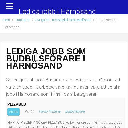
Yrkesområden
Populära jobb
Lediga jobb i Härnösand
Hem
›
Transport
›
Övriga bil-, motorcykel- och cykelförare
›
Budbilsförare
-
Administration, ekonomi, juridik
Undersköterska, hemtjänst och äldreboende
Härnösand
Bygg och anläggning
Städare/Lokalvårdare
LEDIGA JOBB SOM
Chefer och verksamhetsledare
Barnskötare
BUDBILSFÖRARE I
Data/IT
Lärare i förskola/Förskollärare
HÄRNÖSAND
Försäljning, inköp, marknadsföring
Lagerarbetare
Se lediga jobb som Budbilsförare i Härnösand. Genom att
välja en specifik arbetsgivare kan du även välja att se alla
Hantverksyrken
Bussförare/Busschaufför
jobb i Härnösand som finns hos arbetsgivaren.
PIZZABUD
Hotell, restaurang, storhushåll
Elevassistent
Apr 14
Härnö Pizzeria
Budbilsförare
Ansök
Hälso- och sjukvård
Personlig assistent
HÄRNÖ PIZZERIA SÖKER PIZZABUD Perfekt för dig som vill ha ett extrajobb
vid sidan av skola eller liknande. Företagsbil finns. Schemalagd arbetstid från