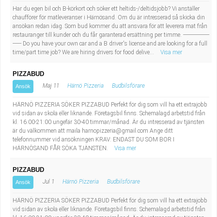
Har du egen bil och B-körkort och söker ett heltids-/deltidsjobb? Vi anställer
chaufförer för matleveranser i Härnösand. Om du är intresserad så skicka din
ansökan redan idag. Som bud kommer du att ansvara för att leverera mat från
restauranger till kunder och du får garanterad ersättning per timme. ------------------
------ Do you have your own car and a B driver's license and are looking for a full
time/part time job? We are hiring drivers for food delive...
Visa mer
PIZZABUD
Maj 11
Härnö Pizzeria
Budbilsförare
Ansök
HÄRNÖ PIZZERIA SÖKER PIZZABUD Perfekt för dig som vill ha ett extrajobb
vid sidan av skola eller liknande. Företagsbil finns. Schemalagd arbetstid från
kl. 16:00-21:00 ungefär 30-40 timmar/månad. Är du intresserad av tjänsten
är du välkommen att maila
harnopizzeria@gmail.com
Ange ditt
telefonnummer vid ansökningen KRAV: ENDAST DU SOM BOR I
HÄRNÖSAND FÅR SÖKA TJÄNSTEN.
Visa mer
PIZZABUD
Jul 1
Härnö Pizzeria
Budbilsförare
Ansök
HÄRNÖ PIZZERIA SÖKER PIZZABUD Perfekt för dig som vill ha ett extrajobb
vid sidan av skola eller liknande. Företagsbil finns. Schemalagd arbetstid från