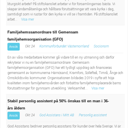
liturgiskt arbete? På stiftskansliet arbetar vi för församlingarnas bästa. Vi
skapar ändamålsenliga och hållbara förutsättningar att vara kyrka i dag,
samtidigt som vi rustar för den kyrka vi vill se i framtiden. På stiftskansliet
arbet...
Visa mer
Familjehemssamordnare till Gemensam
familjehemsorganisation (GFO)
Okt 24
Kommunförbundet Västernorrland
Socionom
Ansök
En av våra medarbetare kommer gå vidare till en ny utmaning och därför
rekryterar vi nu en familjehemssamordnare. Gemensam
familjehemsorganisation (GFO) har ett tydligt uppdrag och finansieras
gemensamt av kommunerna Härnösand, Kramfors, Sollefteå, Timrå, Ånge och
Örnsköldsviks kommuner. Organisationen bildades 2019 i syfte att höja
kvaliteten inom familjehemsvården och förbättra familjehemsplacerade barns
förutsättningar för gynnsam utveckling. Verksamhet...
Visa mer
Stabil personlig assistent på 50% önskas till en man i 36-
års åldern
Okt 24
God Assistans i Mitt AB
Personlig assistent
Ansök
God Assistans bedriver personlig assistans för kunder över hela Sverige. Vi är