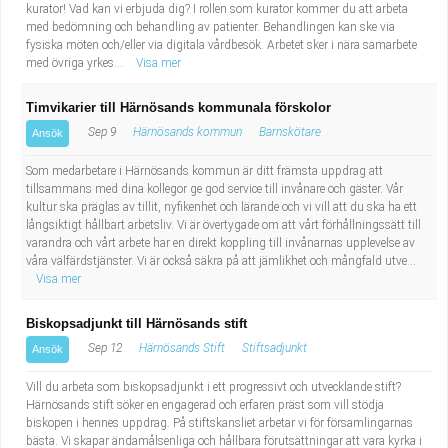
kurator! Vad kan vi erbjuda dig? I rollen som kurator kommer du att arbeta
med bedömning och behandling av patienter. Behandlingen kan ske via
fysiska möten och/eller via digitala vårdbesök. Arbetet sker i nära samarbete
med övriga yrkes...
Visa mer
Timvikarier till Härnösands kommunala förskolor
Sep 9
Härnösands kommun
Barnskötare
Ansök
Som medarbetare i Härnösands kommun är ditt främsta uppdrag att
tillsammans med dina kollegor ge god service till invånare och gäster. Vår
kultur ska präglas av tillit, nyfikenhet och lärande och vi vill att du ska ha ett
långsiktigt hållbart arbetsliv. Vi är övertygade om att vårt förhållningssätt till
varandra och vårt arbete har en direkt koppling till invånarnas upplevelse av
våra välfärdstjänster. Vi är också säkra på att jämlikhet och mångfald utve...
Visa mer
Biskopsadjunkt till Härnösands stift
Sep 12
Härnösands Stift
Stiftsadjunkt
Ansök
Vill du arbeta som biskopsadjunkt i ett progressivt och utvecklande stift?
Härnösands stift söker en engagerad och erfaren präst som vill stödja
biskopen i hennes uppdrag. På stiftskansliet arbetar vi för församlingarnas
bästa. Vi skapar ändamålsenliga och hållbara förutsättningar att vara kyrka i