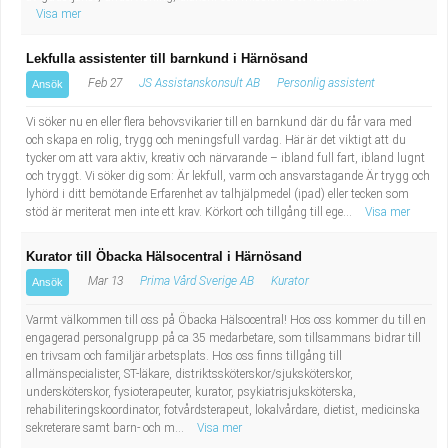
Visa mer
Lekfulla assistenter till barnkund i Härnösand
Feb 27
JS Assistanskonsult AB
Personlig assistent
Ansök
Vi söker nu en eller flera behovsvikarier till en barnkund där du får vara med
och skapa en rolig, trygg och meningsfull vardag. Här är det viktigt att du
tycker om att vara aktiv, kreativ och närvarande – ibland full fart, ibland lugnt
och tryggt. Vi söker dig som: Är lekfull, varm och ansvarstagande Är trygg och
lyhörd i ditt bemötande Erfarenhet av talhjälpmedel (ipad) eller tecken som
stöd är meriterat men inte ett krav. Körkort och tillgång till ege...
Visa mer
Kurator till Öbacka Hälsocentral i Härnösand
Mar 13
Prima Vård Sverige AB
Kurator
Ansök
Varmt välkommen till oss på Öbacka Hälsocentral! Hos oss kommer du till en
engagerad personalgrupp på ca 35 medarbetare, som tillsammans bidrar till
en trivsam och familjär arbetsplats. Hos oss finns tillgång till
allmänspecialister, ST-läkare, distriktssköterskor/sjuksköterskor,
undersköterskor, fysioterapeuter, kurator, psykiatrisjuksköterska,
rehabiliteringskoordinator, fotvårdsterapeut, lokalvårdare, dietist, medicinska
sekreterare samt barn- och m...
Visa mer