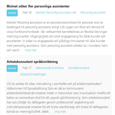
Molnet söker fler personliga assistenter
Feb 18
Molnet Personlig Assistans AB
Personlig assistent
Ansök
Molnet Personlig assistans är en assistansanordnare för personer som är
berättigad till personlig assistans enligt LSS Lagen om Stöd och Service till
vissa funktionshindrade. Vår verksamhet kännetecknas av flexibla lösningar
med hög kvalitet, tillgänglighet och stort engagemang för både kunder och
assistenter. Vi söker nu engagerade och pålitliga timvikarier till våra kunder
med personlig assistans. Som personlig assistent arbetar du i kundens hem
och närm...
Visa mer
Arbetskonsulent språkinriktning
Feb 17
Härnösands kommun
Socialkonsulent,
Ansök
Arbetsförmedlingen
Vill du arbeta för allas inkludering i samhället och på arbetsmarknaden?
Välkommen till Sysselsättning Som en del av kommunens
arbetsrehabiliterande insatser möter vi människor vars livssituation medför ett
behov av samordnat stöd för att uppnå självförsörjning. Som arbetskonsulent
hos oss stödjer du deltagaren genom professionell vägledning och
individanpassade insatser för att bryta utanförskap och bidra till deltagarens
känsla av meningsfullhet, delak...
Visa mer