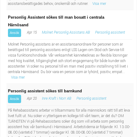
Fastighetsskötare
Socialt arbete
assistansberättigades behov, önskemål och rutiner.
Visa mer
Personlig Assistent sökes till man bosatt i centrala
Informatör/Kommunikatör
Säkerhetsarbete
Härnösand
Brevbärare
Apr 15
Molnet Personlig Assistans AB
Personlig assistent
Tekniskt arbete
Ansök
Molnet Personlig assistans är en assistansanordnare för personer som är
Sjuksköterska, grundutbildad
Transport
berättigad till personlig assistans enligt LSS Lagen om Stöd och Service till
vissa funktionshindrade. Vår verksamhet kännetecknas av flexibla lösningar
med hög kvalitet, tillgänglighet och stort engagemang för både kunder och
Kock, storhushåll
assistenter. Vi söker nu personal till en man med positiv inställning till livet i
centrala Härnösand. Du bör vara en person som är lyhörd, positiv, empat...
Undersköterska, vård- o specialavd. o mottagning
Visa mer
Personlig assistent sökes till barnkund
Bibliotekarie
Apr 20
Inre Kraft i Norr AB
Personlig assistent
Ansök
Administrativ assistent
På Rehabassistans arbetar vi tillsammans för alla människors rätt till att leva
livet fullt ut. Nu söker vi ytterligare en kollega till vårt team, är det du? OM
TJÄNSTEN Vi på Rehabassistans söker dig som vill arbeta som personlig
Lärare i gymnasiet
assistent hos vår barnkund i Härnösand. Arbetstiderna är följande: Kl. 13.00-
08.00 (väntetid 7 timmar) vardagar Kl. 08.00-08.00 (väntetid 7 timmar)