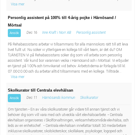
Visa mer
Personlig assistent på 100% till 4-årig pojke i Härnösand /
Mörtsal
Dec 16
Inre Kraft i Norr AB
Personlig assistent
Ansök
På Rehabassistans arbetar vi tillsammans för alla människors rätt till att leva
livet fullt ut. Nu söker vi ytterligare en kollega till vårt team, är det du? OM
TJÄNSTEN Vi på Rehabassistans söker dig som vill arbeta som personlig
assistent. Vår kund bor varannan vecka i Härnösand och i Mörtsal. Vi erbjuder
en tjänst på 100% och timvikariat vid behov. Arbetstiderna är förlagda till kl.
07.00-20.00 och du arbetar alltid tillsammans med en kollega. Tillträde...
Visa mer
Skolkurator till Centrala elevhälsan
Dec 11
Härnösands kommun
Skolkurator
Ansök
Om tjänsten • En av våra skolkuratorer går vidare till annan tjänst och vi
behöver dig som vill vara med och utveckla vårt elevhälsoarbete. • Centrala
elevhälsan organiseras i Skolförvaltningen, verksamhetsområde elevhälsa, och
leds av en enhetschef. • Centrala elevhälsan innefattar totalt 30 medarbetare
inklusive skolkuratorer, skolsköterskor, skolläkare, psykologer, logoped och