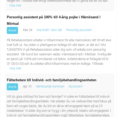
helger/lov Tillträde sker enligt överenskommelse där vi gärna ser att du kan...
Visa mer
Personlig assistent på 100% till 4-årig pojke i Härnösand /
Mörtsal
Mar 24
Inre Kraft i Norr AB
Personlig assistent
Ansök
På Rehabassistans arbetar vi tillsammans för alla människors rätt till att leva
livet fullt ut. Nu söker vi ytterligare en kollega till vårt team, är det du? OM
TJÄNSTEN Vi på Rehabassistans söker dig som vill arbeta som personlig
assistent. Vår kund bor varannan vecka i Härnösand och i Mörtsal. Vi erbjuder
en tjänst på 100% och timvikariat vid behov. Arbetstiderna är förlagda till kl.
07.00-20.00 och du arbetar alltid tillsammans med en kollega. Tillträde...
Visa mer
Fältarbetare till Individ- och familjebehandlingsenheten
Apr 10
Härnösands kommun
Socionom
Ansök
Vill du göra skillnad för barn och familjer? Vi söker en Fältarbetare till Individ-
och familjebehandlingsenheten. Här arbetar du i en verksamhet med fokus på
barn och ungas bästa, där du blir en del av ett engagerat team på ca 25
medarbetare. Vi söker dig som är trygg i din yrkesroll, kreativ och engagerad. I
Individ- och familjebehandlingsenheten ingår fältarbetare, familjebehandlare,