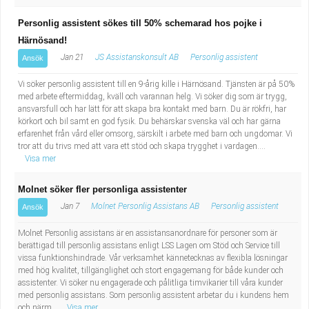
Personlig assistent sökes till 50% schemarad hos pojke i
Härnösand!
Jan 21
JS Assistanskonsult AB
Personlig assistent
Ansök
Vi söker personlig assistent till en 9-årig kille i Härnösand. Tjänsten är på 50%
med arbete eftermiddag, kväll och varannan helg. Vi söker dig som är trygg,
ansvarsfull och har lätt för att skapa bra kontakt med barn. Du är rökfri, har
körkort och bil samt en god fysik. Du behärskar svenska väl och har gärna
erfarenhet från vård eller omsorg, särskilt i arbete med barn och ungdomar. Vi
tror att du trivs med att vara ett stöd och skapa trygghet i vardagen....
Visa mer
Molnet söker fler personliga assistenter
Jan 7
Molnet Personlig Assistans AB
Personlig assistent
Ansök
Molnet Personlig assistans är en assistansanordnare för personer som är
berättigad till personlig assistans enligt LSS Lagen om Stöd och Service till
vissa funktionshindrade. Vår verksamhet kännetecknas av flexibla lösningar
med hög kvalitet, tillgänglighet och stort engagemang för både kunder och
assistenter. Vi söker nu engagerade och pålitliga timvikarier till våra kunder
med personlig assistans. Som personlig assistent arbetar du i kundens hem
och närm...
Visa mer