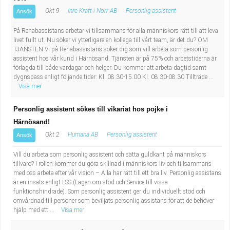
Okt 9
Inre Kraft i Norr AB
Personlig assistent
Ansök
På Rehabassistans arbetar vi tillsammans för alla människors rätt till att leva
livet fullt ut. Nu söker vi ytterligare en kollega till vårt team, är det du? OM
TJÄNSTEN Vi på Rehabassistans söker dig som vill arbeta som personlig
assistent hos vår kund i Härnösand. Tjänsten är på 75% och arbetstiderna är
förlagda till både vardagar och helger. Du kommer att arbeta dagtid samt
dygnspass enligt följande tider: Kl. 08.30-15.00 Kl. 08.30-08.30 Tillträde ...
Visa mer
Personlig assistent sökes till vikariat hos pojke i
Härnösand!
Okt 2
Humana AB
Personlig assistent
Ansök
Vill du arbeta som personlig assistent och sätta guldkant på människors
tillvaro? I rollen kommer du göra skillnad i människors liv och tillsammans
med oss arbeta efter vår vision – Alla har rätt till ett bra liv. Personlig assistans
är en insats enligt LSS (Lagen om stöd och Service till vissa
funktionshindrade). Som personlig assistent ger du individuellt stöd och
omvårdnad till personer som beviljats personlig assistans för att de behöver
hjälp med ett ...
Visa mer