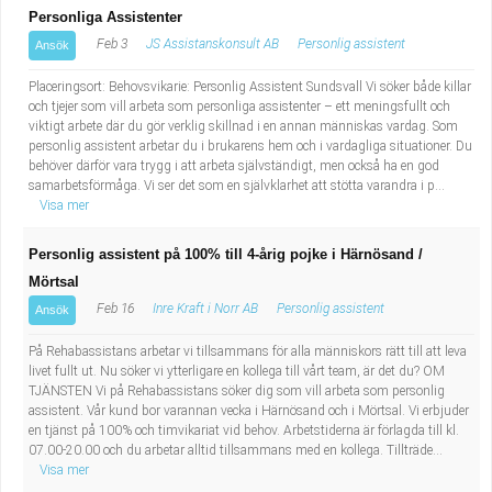
Personliga Assistenter
Feb 3
JS Assistanskonsult AB
Personlig assistent
Ansök
Placeringsort: Behovsvikarie: Personlig Assistent Sundsvall Vi söker både killar
och tjejer som vill arbeta som personliga assistenter – ett meningsfullt och
viktigt arbete där du gör verklig skillnad i en annan människas vardag. Som
personlig assistent arbetar du i brukarens hem och i vardagliga situationer. Du
behöver därför vara trygg i att arbeta självständigt, men också ha en god
samarbetsförmåga. Vi ser det som en självklarhet att stötta varandra i p...
Visa mer
Personlig assistent på 100% till 4-årig pojke i Härnösand /
Mörtsal
Feb 16
Inre Kraft i Norr AB
Personlig assistent
Ansök
På Rehabassistans arbetar vi tillsammans för alla människors rätt till att leva
livet fullt ut. Nu söker vi ytterligare en kollega till vårt team, är det du? OM
TJÄNSTEN Vi på Rehabassistans söker dig som vill arbeta som personlig
assistent. Vår kund bor varannan vecka i Härnösand och i Mörtsal. Vi erbjuder
en tjänst på 100% och timvikariat vid behov. Arbetstiderna är förlagda till kl.
07.00-20.00 och du arbetar alltid tillsammans med en kollega. Tillträde...
Visa mer