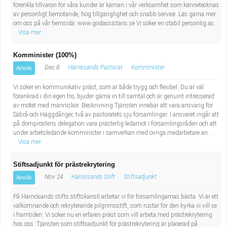
förenkla tillvaron för våra kunder är kärnan i vår verksamhet som kännetecknas
av personligt bemötande, hög tillgänglighet och snabb service. Läs gärna mer
om oss på vår hemsida: www.godassistans.se Vi söker en stabil personlig as...
Visa mer
Komminister (100%)
Dec 8
Härnösands Pastorat
Komminister
Ansök
Vi söker en kommunikativ präst, som är både trygg och flexibel. Du är väl
förankrad i din egen tro, bjuder gärna in till samtal och är genuint intresserad
av mötet med människor. Beskrivning Tjänsten innebär att vara ansvarig för
Säbrå och Häggdånger, två av pastoratets sju församlingar. I ansvaret ingår att
på domprostens delegation vara prästerlig ledamot i församlingsråden och att
under arbetsledande komminister i samverkan med övriga medarbetare an...
Visa mer
Stiftsadjunkt för prästrekrytering
Nov 24
Härnösands Stift
Stiftsadjunkt
Ansök
På Härnösands stifts stiftskansli arbetar vi för församlingarnas bästa. Vi är ett
välkomnande och rekryterande pilgrimsstift, som rustar för den kyrka vi vill se
i framtiden. Vi söker nu en erfaren präst som vill arbeta med prästrekrytering
hos oss. Tjänsten som stiftsadjunkt för prästrekrytering är placerad på