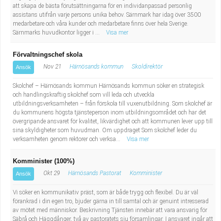
att skapa de bästa förutsättningarna för en individanpassad personlig
assistans utifrån varje persons unika behov. Särnmark har idag över 3500
medarbetare och våra kunder och medarbetare finns över hela Sverige.
Särnmarks huvudkontor ligger i ...
Visa mer
Förvaltningschef skola
Nov 21
Härnösands kommun
Skoldirektör
Ansök
Skolchef – Härnösands kommun Härnösands kommun söker en strategisk
och handlingskraftig skolchef som vill leda och utveckla
utbildningsverksamheten – från förskola till vuxenutbildning. Som skolchef är
du kommunens högsta tjänsteperson inom utbildningsområdet och har det
övergripande ansvaret för kvalitet, likvärdighet och att kommunen lever upp till
sina skyldigheter som huvudman. Om uppdraget Som skolchef leder du
verksamheten genom rektorer och verksa...
Visa mer
Komminister (100%)
Okt 29
Härnösands Pastorat
Komminister
Ansök
Vi söker en kommunikativ präst, som är både trygg och flexibel. Du är väl
förankrad i din egen tro, bjuder gärna in till samtal och är genuint intresserad
av mötet med människor. Beskrivning Tjänsten innebär att vara ansvarig för
Säbrå och Häggdånger, två av pastoratets sju församlingar. I ansvaret ingår att