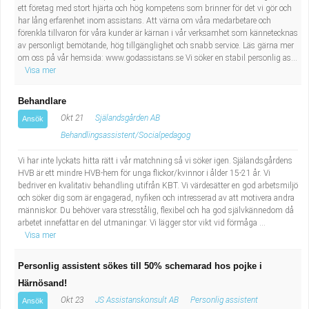
ett företag med stort hjärta och hög kompetens som brinner för det vi gör och
har lång erfarenhet inom assistans. Att värna om våra medarbetare och
förenkla tillvaron för våra kunder är kärnan i vår verksamhet som kännetecknas
av personligt bemötande, hög tillgänglighet och snabb service. Läs gärna mer
om oss på vår hemsida: www.godassistans.se Vi söker en stabil personlig as...
Visa mer
Behandlare
Okt 21
Själandsgården AB
Ansök
Behandlingsassistent/Socialpedagog
Vi har inte lyckats hitta rätt i vår matchning så vi söker igen. Själandsgårdens
HVB är ett mindre HVB-hem för unga flickor/kvinnor i ålder 15-21 år. Vi
bedriver en kvalitativ behandling utifrån KBT. Vi värdesätter en god arbetsmiljö
och söker dig som är engagerad, nyfiken och intresserad av att motivera andra
människor. Du behöver vara stresstålig, flexibel och ha god självkännedom då
arbetet innefattar en del utmaningar. Vi lägger stor vikt vid förmåga ...
Visa mer
Personlig assistent sökes till 50% schemarad hos pojke i
Härnösand!
Okt 23
JS Assistanskonsult AB
Personlig assistent
Ansök