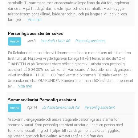
samhälle. Tillsammans med engagerade kollegor finns du där för ungdomar
Industriell tillverkning
Behandlingsassistent/Socialpedagog
där de är – på fritidsgårdar, i skolmiljöer och ute i samhället – och bygger
relationer som gör skillnad, både här och nu och på längre sikt. Individ- och
familjeb...
Visa mer
Installation, drift, underhåll
Tandsköterska
Personliga assistenter sökes
Kropps- och skönhetsvård
Budbilsförare
Jun 8
Inre Kraft i Norr AB
Personlig assistent
Ansök
Kultur, media, design
Tidningsbud/Tidningsdistributör
På Rehabassistans arbetar vi tillsammans för alla människors rätt till att leva
livet fullt ut. Nu söker vi ytterligare en kollega till vårt team, är det du? OM
TJÄNSTEN Vi på Rehabassistans söker dig som vill arbeta som personlig
Militärt arbete
Lärare i fritidshem/Fritidspedagog
assistent på 80-100% hos vår kund i Härnösand. Arbetstiderna är dygnspass,
vilket innebär Kl. 11.00-11.00 (med väntetid 6 timmar) Tillträde sker enligt
Naturbruk
Taxiförare/Taxichaufför
överenskommelse. OM KUNDEN Kunden är en man i 60-årsåldern, intresserad
av...
Visa mer
Naturvetenskapligt arbete
Läkarsekreterare/Vårdadmin/Medicinsk
Sommarvikariat Personlig assistent
Apr 14
JS Assistanskonsult AB
Personlig assistent
Ansök
sekreterare
Pedagogiskt arbete
Vi söker nu engagerade och ansvarstagande personliga assistenter för
sommarvikariat. Som personlig assistent arbetar du nära en person med
Lastbilsförare m.fl.
Sanering och renhållning
funktionsnedsättning och hjälper till i vardagen för att skapa trygghet,
självständighet och livskvalitet. Arbetet utgår alltid från den