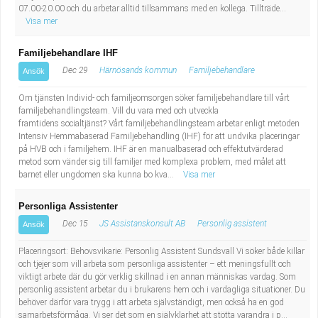
07.00-20.00 och du arbetar alltid tillsammans med en kollega. Tillträde...
Visa mer
Familjebehandlare IHF
Dec 29
Härnösands kommun
Familjebehandlare
Ansök
Om tjänsten Individ- och familjeomsorgen söker familjebehandlare till vårt
familjebehandlingsteam. Vill du vara med och utveckla
framtidens socialtjänst? Vårt familjebehandlingsteam arbetar enligt metoden
Intensiv Hemmabaserad Familjebehandling (IHF) för att undvika placeringar
på HVB och i familjehem. IHF är en manualbaserad och effektutvärderad
metod som vänder sig till familjer med komplexa problem, med målet att
barnet eller ungdomen ska kunna bo kva...
Visa mer
Personliga Assistenter
Dec 15
JS Assistanskonsult AB
Personlig assistent
Ansök
Placeringsort: Behovsvikarie: Personlig Assistent Sundsvall Vi söker både killar
och tjejer som vill arbeta som personliga assistenter – ett meningsfullt och
viktigt arbete där du gör verklig skillnad i en annan människas vardag. Som
personlig assistent arbetar du i brukarens hem och i vardagliga situationer. Du
behöver därför vara trygg i att arbeta självständigt, men också ha en god
samarbetsförmåga. Vi ser det som en självklarhet att stötta varandra i p...