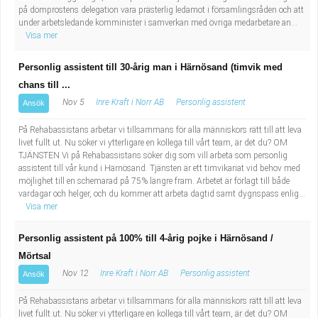
på domprostens delegation vara prästerlig ledamot i församlingsråden och att
under arbetsledande komminister i samverkan med övriga medarbetare an...
Visa mer
Personlig assistent till 30-årig man i Härnösand (timvik med
chans till ...
Nov 5
Inre Kraft i Norr AB
Personlig assistent
Ansök
På Rehabassistans arbetar vi tillsammans för alla människors rätt till att leva
livet fullt ut. Nu söker vi ytterligare en kollega till vårt team, är det du? OM
TJÄNSTEN Vi på Rehabassistans söker dig som vill arbeta som personlig
assistent till vår kund i Härnösand. Tjänsten är ett timvikariat vid behov med
möjlighet till en schemarad på 75% längre fram. Arbetet är förlagt till både
vardagar och helger, och du kommer att arbeta dagtid samt dygnspass enlig...
Visa mer
Personlig assistent på 100% till 4-årig pojke i Härnösand /
Mörtsal
Nov 12
Inre Kraft i Norr AB
Personlig assistent
Ansök
På Rehabassistans arbetar vi tillsammans för alla människors rätt till att leva
livet fullt ut. Nu söker vi ytterligare en kollega till vårt team, är det du? OM