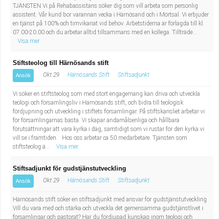
TJÄNSTEN Vi på Rehabassistans söker dig som vill arbeta som personlig
assistent. Vår kund bor varannan vecka i Härnösand och i Mörtsal. Vi erbjuder
en tjänst på 100% och timvikariat vid behov. Arbetstiderna är förlagda till kl.
07.00-20.00 och du arbetar alltid tillsammans med en kollega. Tillträde...
Visa mer
Stiftsteolog till Härnösands stift
Okt 29
Härnösands Stift
Stiftsadjunkt
Ansök
Vi söker en stiftsteolog som med stort engagemang kan driva och utveckla
teologi och församlingsliv i Härnösands stift, och bidra till teologisk
fördjupning och utveckling i stiftets församlingar. På stiftskansliet arbetar vi
för församlingarnas bästa. Vi skapar ändamålsenliga och hållbara
förutsättningar att vara kyrka i dag, samtidigt som vi rustar för den kyrka vi
vill se i framtiden. Hos oss arbetar ca 50 medarbetare. Tjänsten som
stiftsteolog ä...
Visa mer
Stiftsadjunkt för gudstjänstutveckling
Okt 29
Härnösands Stift
Stiftsadjunkt
Ansök
Härnösands stift söker en stiftsadjunkt med ansvar för gudstjänstutveckling
Vill du vara med och stärka och utveckla det gemensamma gudstjänstlivet i
församlingar och pastorat? Har du fördjupad kunskap inom teologi och