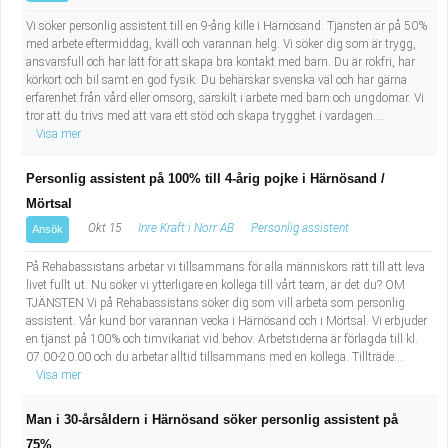
Vi söker personlig assistent till en 9-årig kille i Härnösand. Tjänsten är på 50%
med arbete eftermiddag, kväll och varannan helg. Vi söker dig som är trygg,
ansvarsfull och har lätt för att skapa bra kontakt med barn. Du är rökfri, har
körkort och bil samt en god fysik. Du behärskar svenska väl och har gärna
erfarenhet från vård eller omsorg, särskilt i arbete med barn och ungdomar. Vi
tror att du trivs med att vara ett stöd och skapa trygghet i vardagen....
Visa mer
Personlig assistent på 100% till 4-årig pojke i Härnösand /
Mörtsal
Okt 15
Inre Kraft i Norr AB
Personlig assistent
Ansök
På Rehabassistans arbetar vi tillsammans för alla människors rätt till att leva
livet fullt ut. Nu söker vi ytterligare en kollega till vårt team, är det du? OM
TJÄNSTEN Vi på Rehabassistans söker dig som vill arbeta som personlig
assistent. Vår kund bor varannan vecka i Härnösand och i Mörtsal. Vi erbjuder
en tjänst på 100% och timvikariat vid behov. Arbetstiderna är förlagda till kl.
07.00-20.00 och du arbetar alltid tillsammans med en kollega. Tillträde...
Visa mer
Man i 30-årsåldern i Härnösand söker personlig assistent på
75%