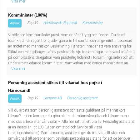
Visa mer
Komminister (100%)
Sep 19
Härnösands Pastorat
Komminister
Ansök
Vi söker en kommunikativ präst, som är både trygg och flexibel. Du är väl
förankrad i din egen tro, bjuder gärna in till samtal och är genuint intresserad
av mötet med människor. Beskrivning Tjänsten innebär att vara ansvarig för
Säbrå och Häggdånger, två av pastoratets sju församlingar. I ansvaret ingår att
på domprostens delegation vara prästerlig ledamot i församlingsråden och att
under arbetsledande komminister i samverkan med övriga medarbetare an...
Visa mer
Personlig assistent sökes till vikariat hos pojke i
Härnösand!
Sep 19
Humana AB
Personlig assistent
Ansök
Vill du arbeta som personlig assistent och sätta guldkant på människors
tillvaro? I rollen kommer du göra skillnad i människors liv och tillsammans
med oss arbeta efter vår vision – Alla har rätt till ett bra liv. Personlig assistans
är en insats enligt LSS (Lagen om stöd och Service till vissa
funktionshindrade). Som personlig assistent ger du individuellt stöd och
omvårdnad till personer som beviljats personlig assistans för att de behöver