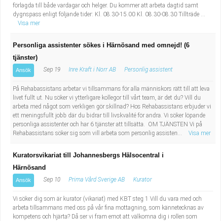
förlagda till både vardagar och helger. Du kommer att arbeta dagtid samt
dygnspass enligt följande tider: Kl. 08.30-15.00 Kl. 08.30-08.30 Tillträde ...
Visa mer
Personliga assistenter sökes i Härnösand med omnejd! (6
tjänster)
Sep 19
Inre Kraft i Norr AB
Personlig assistent
Ansök
På Rehabassistans arbetar vi tillsammans för alla människors rätt till att leva
livet fullt ut. Nu söker vi ytterligare kollegor till vårt team, är det du? Vill du
arbeta med något som verkligen gör skillnad? Hos Rehabassistans erbjuder vi
ett meningsfullt jobb där du bidrar till livskvalité för andra. Vi söker löpande
personliga assistenter och har 6 tjänster att tillsätta. OM TJÄNSTEN Vi på
Rehabassistans söker sig som vill arbeta som personlig assisten...
Visa mer
Kuratorsvikariat till Johannesbergs Hälsocentral i
Härnösand
Sep 10
Prima Vård Sverige AB
Kurator
Ansök
Vi söker dig som är kurator (vikariat) med KBT steg 1 Vill du vara med och
arbeta tillsammans med oss på vår fina mottagning, som kännetecknas av
kompetens och hjärta? Då ser vi fram emot att välkomna dig i rollen som