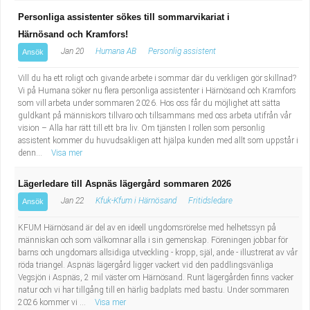
Personliga assistenter sökes till sommarvikariat i
Härnösand och Kramfors!
Jan 20
Humana AB
Personlig assistent
Ansök
Vill du ha ett roligt och givande arbete i sommar där du verkligen gör skillnad?
Vi på Humana söker nu flera personliga assistenter i Härnösand och Kramfors
som vill arbeta under sommaren 2026. Hos oss får du möjlighet att sätta
guldkant på människors tillvaro och tillsammans med oss arbeta utifrån vår
vision – Alla har rätt till ett bra liv. Om tjänsten I rollen som personlig
assistent kommer du huvudsakligen att hjälpa kunden med allt som uppstår i
denn...
Visa mer
Lägerledare till Aspnäs lägergård sommaren 2026
Jan 22
Kfuk-Kfum i Härnösand
Fritidsledare
Ansök
KFUM Härnösand är del av en ideell ungdomsrörelse med helhetssyn på
människan och som välkomnar alla i sin gemenskap. Föreningen jobbar för
barns och ungdomars allsidiga utveckling - kropp, själ, ande - illustrerat av vår
röda triangel. Aspnäs lägergård ligger vackert vid den paddlingsvänliga
Vegsjön i Aspnäs, 2 mil väster om Härnösand. Runt lägergården finns vacker
natur och vi har tillgång till en härlig badplats med bastu. Under sommaren
2026 kommer vi ...
Visa mer