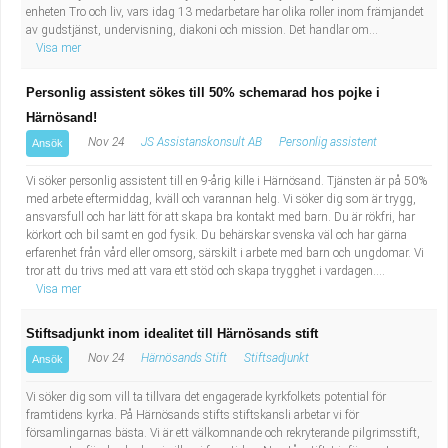
enheten Tro och liv, vars idag 13 medarbetare har olika roller inom främjandet
av gudstjänst, undervisning, diakoni och mission. Det handlar om...
Visa mer
Personlig assistent sökes till 50% schemarad hos pojke i
Härnösand!
Nov 24
JS Assistanskonsult AB
Personlig assistent
Ansök
Vi söker personlig assistent till en 9-årig kille i Härnösand. Tjänsten är på 50%
med arbete eftermiddag, kväll och varannan helg. Vi söker dig som är trygg,
ansvarsfull och har lätt för att skapa bra kontakt med barn. Du är rökfri, har
körkort och bil samt en god fysik. Du behärskar svenska väl och har gärna
erfarenhet från vård eller omsorg, särskilt i arbete med barn och ungdomar. Vi
tror att du trivs med att vara ett stöd och skapa trygghet i vardagen....
Visa mer
Stiftsadjunkt inom idealitet till Härnösands stift
Nov 24
Härnösands Stift
Stiftsadjunkt
Ansök
Vi söker dig som vill ta tillvara det engagerade kyrkfolkets potential för
framtidens kyrka. På Härnösands stifts stiftskansli arbetar vi för
församlingarnas bästa. Vi är ett välkomnande och rekryterande pilgrimsstift,