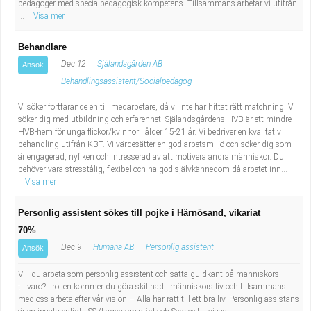
pedagoger med specialpedagogisk kompetens. Tillsammans arbetar vi utifrån
...
Visa mer
Behandlare
Dec 12
Själandsgården AB
Ansök
Behandlingsassistent/Socialpedagog
Vi söker fortfarande en till medarbetare, då vi inte har hittat rätt matchning. Vi
söker dig med utbildning och erfarenhet. Själandsgårdens HVB är ett mindre
HVB-hem för unga flickor/kvinnor i ålder 15-21 år. Vi bedriver en kvalitativ
behandling utifrån KBT. Vi värdesätter en god arbetsmiljö och söker dig som
är engagerad, nyfiken och intresserad av att motivera andra människor. Du
behöver vara stresstålig, flexibel och ha god självkännedom då arbetet inn...
Visa mer
Personlig assistent sökes till pojke i Härnösand, vikariat
70%
Dec 9
Humana AB
Personlig assistent
Ansök
Vill du arbeta som personlig assistent och sätta guldkant på människors
tillvaro? I rollen kommer du göra skillnad i människors liv och tillsammans
med oss arbeta efter vår vision – Alla har rätt till ett bra liv. Personlig assistans