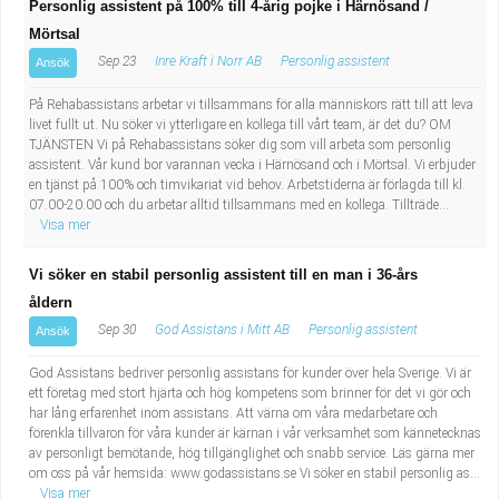
Personlig assistent på 100% till 4-årig pojke i Härnösand /
Mörtsal
Sep 23
Inre Kraft i Norr AB
Personlig assistent
Ansök
På Rehabassistans arbetar vi tillsammans för alla människors rätt till att leva
livet fullt ut. Nu söker vi ytterligare en kollega till vårt team, är det du? OM
TJÄNSTEN Vi på Rehabassistans söker dig som vill arbeta som personlig
assistent. Vår kund bor varannan vecka i Härnösand och i Mörtsal. Vi erbjuder
en tjänst på 100% och timvikariat vid behov. Arbetstiderna är förlagda till kl.
07.00-20.00 och du arbetar alltid tillsammans med en kollega. Tillträde...
Visa mer
Vi söker en stabil personlig assistent till en man i 36-års
åldern
Sep 30
God Assistans i Mitt AB
Personlig assistent
Ansök
God Assistans bedriver personlig assistans för kunder över hela Sverige. Vi är
ett företag med stort hjärta och hög kompetens som brinner för det vi gör och
har lång erfarenhet inom assistans. Att värna om våra medarbetare och
förenkla tillvaron för våra kunder är kärnan i vår verksamhet som kännetecknas
av personligt bemötande, hög tillgänglighet och snabb service. Läs gärna mer
om oss på vår hemsida: www.godassistans.se Vi söker en stabil personlig as...
Visa mer