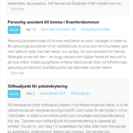
behandlare, resursperson, IHF-teamet och Bogården HVB. Arbetet inom en...
Visa mer
Personlig assistent till kvinna i Kramforskommun
Apr 10
Särnmark Assistans AB
Personlig assistent
Ansök
Personlig assistent sökes till kvinna med behov av stöd i vardagen Vi söker nu
fler personliga assistenter till en rullstolsburen kvinna som kommunicerar själv
men behöver hjälp med det mesta i sin vardag. Du som assistent blir hennes
förlängda armar och ben – en trygg närvaro som hjälper henne att leva sitt liv
på sina villkor. Arbetsuppgifterna omfattar bland annat stöd vid förflyttningar,
personlig omvårdnad, hushållssysslor och aktiviteter utanför hemm...
Visa mer
Stiftsadjunkt för prästrekrytering
Mar 2
Härnösands Stift
Stiftsadjunkt
Ansök
På Härnösands stifts stiftskansli arbetar vi för församlingarnas bästa. Vi är ett
välkomnande och rekryterande pilgrimsstift, som rustar för den kyrka vi vill se
i framtiden. Vi söker nu en erfaren präst som vill arbeta med prästrekrytering
hos oss. Tjänsten som stiftsadjunkt för prästrekrytering är placerad på
enheten Tro och liv, vars idag 13 medarbetare har olika roller inom främjandet
av gudstjänst, undervisning, diakoni och mission. Det handlar om...