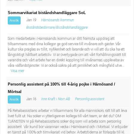
Sommarvikariat biståndshandläggare SoL
Jan 19
Härnösands kommun
Ansök
Biståndsbedömare/Biståndshandläggare
Som medarbetare i Härnösands kommun är ditt främsta uppdrag att
tillsammans med dina kollegor ge god service till invånare och gäster. Vår
kultur ska präglas av tillit, nyfikenhet och lärande och vi vill att du ska ha ett
långsiktigt hållbart arbetsliv. Vi är övertygade om att vårt förhållningssätt till
varandra och vårt arbete har en direkt koppling till invånarnas upplevelse av
våra välfärdstjänster. Vi är också säkra på att jämlikhet och mångfald utve...
Visa mer
Personlig assistent på 100% till 4-årig pojke i Härnösand /
Mörtsal
Jan 16
Inre Kraft i Norr AB
Personlig assistent
Ansök
På Rehabassistans arbetar vi tillsammans för alla människors rätt till att leva
livet fullt ut. Nu söker vi ytterligare en kollega till vårt team, är det du? OM
TJÄNSTEN Vi på Rehabassistans söker dig som vill arbeta som personlig
assistent. Vår kund bor varannan vecka i Härnösand och i Mörtsal. Vi erbjuder
en tjänst på 100% och timvikariat vid behov. Arbetstiderna är förlagda till kl.