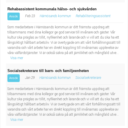
Rehabassistent kommunala hälso- och sjukvården
Feb 23
Härnösands kommun
Rehabiliteringsassistent
Ansök
Som medarbetare i Härnösands kommun är ditt främsta uppdrag att
tillsammans med dina kollegor ge god service till invånare och gäster. Vår
kultur ska präglas av tillit, nyfikenhet och lärande och vi vill att du ska ha ett
långsiktigt hållbart arbetsliv. Vi är övertygade om att vårt förhållningssätt till
varandra och vårt arbete har en direkt koppling till invånarnas upplevelse av
våra välfärdstjänster. Vi är också säkra på att jämlikhet och mångfald utve...
Visa mer
Socialsekreterare till barn- och familjeenheten
Jan 29
Härnösands kommun
Socialsekreterare
Ansök
Som medarbetare i Härnösands kommun är ditt främsta uppdrag att
tillsammans med dina kollegor ge god service till invånare och gäster. Vår
kultur ska präglas av tillit, nyfikenhet och lärande och vi vill att du ska ha ett
långsiktigt hållbart arbetsliv. Vi är övertygade om att vårt förhållningssätt till
varandra och vårt arbete har en direkt koppling till invånarnas upplevelse av
våra välfärdstjänster. Vi är också säkra på att jämlikhet och mångfald utve...
Visa mer