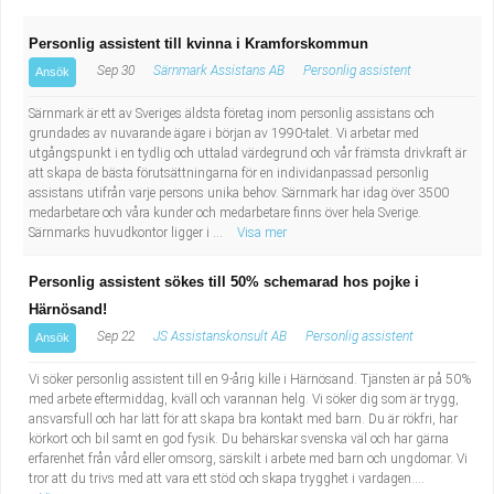
Personlig assistent till kvinna i Kramforskommun
Sep 30
Särnmark Assistans AB
Personlig assistent
Ansök
Särnmark är ett av Sveriges äldsta företag inom personlig assistans och
grundades av nuvarande ägare i början av 1990-talet. Vi arbetar med
utgångspunkt i en tydlig och uttalad värdegrund och vår främsta drivkraft är
att skapa de bästa förutsättningarna för en individanpassad personlig
assistans utifrån varje persons unika behov. Särnmark har idag över 3500
medarbetare och våra kunder och medarbetare finns över hela Sverige.
Särnmarks huvudkontor ligger i ...
Visa mer
Personlig assistent sökes till 50% schemarad hos pojke i
Härnösand!
Sep 22
JS Assistanskonsult AB
Personlig assistent
Ansök
Vi söker personlig assistent till en 9-årig kille i Härnösand. Tjänsten är på 50%
med arbete eftermiddag, kväll och varannan helg. Vi söker dig som är trygg,
ansvarsfull och har lätt för att skapa bra kontakt med barn. Du är rökfri, har
körkort och bil samt en god fysik. Du behärskar svenska väl och har gärna
erfarenhet från vård eller omsorg, särskilt i arbete med barn och ungdomar. Vi
tror att du trivs med att vara ett stöd och skapa trygghet i vardagen....