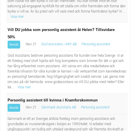
som rustar för den kyrka vi vill se i framtiden. Nu står stiftet inför en stor
satsning på engagerat kyrkfolk för att ställa om inför framtiden och forma den
kyrka vi vill se. Är du präst och vill vara med och forma framtidens kyrka? Vi ...
Visa mer
Vill DU jobba som personlig assistent åt Helen? Tillsvidare
50%
Nov 21
God Assistans i Mitt AB
Personlig assistent
Ansök
God Assistans bedriver personlig assistans för kunder över hela Sverige. Vi är
ett företag med stort hjärta och hög kompetens som brinner för det vi gör och
har lång erfarenhet inom assistans. Att värna om våra medarbetare och
förenkla tillvaron för våra kunder är kärnan i vår verksamhet som kännetecknas
av personligt bemötande, hög tillgänglighet och snabb service. Läs gärna mer
om oss på vår hemsida: www.godassistans.se Vill DU jobba med Helen? Eller
kä...
Visa mer
Personlig assistent till kvinna i Kramforskommun
Nov 21
Särnmark Assistans AB
Personlig assistent
Ansök
Särnmark är ett av Sveriges äldsta företag inom personlig assistans och
grundades av nuvarande ägare i början av 1990-talet. Vi arbetar med
utgångspunkt i en tydlig och uttalad värdegrund och vår främsta drivkraft är