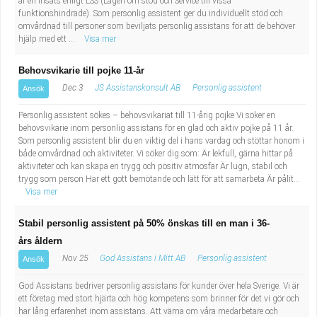
är en insats enligt LSS (Lagen om stöd och Service till vissa
funktionshindrade). Som personlig assistent ger du individuellt stöd och
omvårdnad till personer som beviljats personlig assistans för att de behöver
hjälp med ett ...
Visa mer
Behovsvikarie till pojke 11-år
Dec 3
JS Assistanskonsult AB
Personlig assistent
Ansök
Personlig assistent sökes – behovsvikariat till 11-årig pojke Vi söker en
behovsvikarie inom personlig assistans för en glad och aktiv pojke på 11 år.
Som personlig assistent blir du en viktig del i hans vardag och stöttar honom i
både omvårdnad och aktiviteter. Vi söker dig som: Är lekfull, gärna hittar på
aktiviteter och kan skapa en trygg och positiv atmosfär Är lugn, stabil och
trygg som person Har ett gott bemötande och lätt för att samarbeta Är pålit...
Visa mer
Stabil personlig assistent på 50% önskas till en man i 36-
års åldern
Nov 25
God Assistans i Mitt AB
Personlig assistent
Ansök
God Assistans bedriver personlig assistans för kunder över hela Sverige. Vi är
ett företag med stort hjärta och hög kompetens som brinner för det vi gör och
har lång erfarenhet inom assistans. Att värna om våra medarbetare och