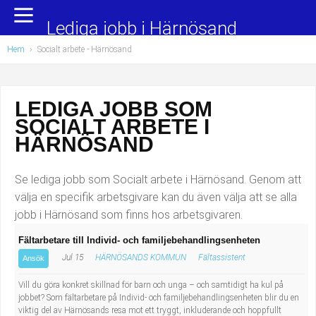
Yrkesområden
Populära jobb
Lediga jobb i Härnösand
Hem
›
Socialt arbete
- Härnösand
Administration, ekonomi, juridik
Undersköterska, hemtjänst och äldreboende
Bygg och anläggning
Städare/Lokalvårdare
LEDIGA JOBB SOM
SOCIALT ARBETE I
Chefer och verksamhetsledare
Barnskötare
HÄRNÖSAND
Data/IT
Lärare i förskola/Förskollärare
Se lediga jobb som Socialt arbete i Härnösand. Genom att
Försäljning, inköp, marknadsföring
Lagerarbetare
välja en specifik arbetsgivare kan du även välja att se alla
jobb i Härnösand som finns hos arbetsgivaren.
Hantverksyrken
Bussförare/Busschaufför
Fältarbetare till Individ- och familjebehandlingsenheten
Jul 15
HÄRNÖSANDS KOMMUN
Fältassistent
Hotell, restaurang, storhushåll
Elevassistent
Ansök
Vill du göra konkret skillnad för barn och unga – och samtidigt ha kul på
Hälso- och sjukvård
Personlig assistent
jobbet? Som fältarbetare på Individ- och familjebehandlingsenheten blir du en
viktig del av Härnösands resa mot ett tryggt, inkluderande och hoppfullt