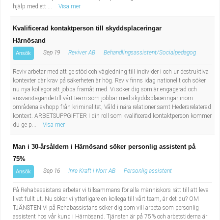
hjälp med ett ...
Visa mer
Kvalificerad kontaktperson till skyddsplaceringar
Härnösand
Sep 19
Reviver AB
Behandlingsassistent/Socialpedagog
Ansök
Reviv arbetar med att ge stöd och vägledning till individer i och ur destruktiva
kontexter där krav på säkerheten är hög. Reviv finns idag nationellt och söker
nu nya kollegor att jobba framåt med. Vi söker dig som är engagerad och
ansvarstagande till vårt team som jobbar med skyddsplaceringar inom
områdena avhopp från kriminalitet, Våld i nära relationer samt Hedersrelaterad
kontext. ARBETSUPPGIFTER I din roll som kvalificerad kontaktperson kommer
du ge p...
Visa mer
Man i 30-årsåldern i Härnösand söker personlig assistent på
75%
Sep 16
Inre Kraft i Norr AB
Personlig assistent
Ansök
På Rehabassistans arbetar vi tillsammans för alla människors rätt till att leva
livet fullt ut. Nu söker vi ytterligare en kollega till vårt team, är det du? OM
TJÄNSTEN Vi på Rehabassistans söker dig som vill arbeta som personlig
assistent hos vår kund i Härnösand. Tjänsten är på 75% och arbetstiderna är