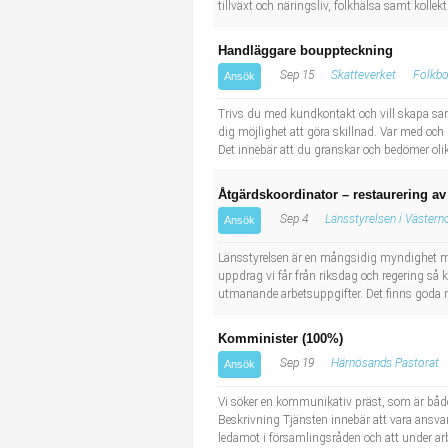
tillväxt och näringsliv, folkhälsa samt kollek
Handläggare bouppteckning
Sep 15
Skatteverket
Folkbo
Ansök
Trivs du med kundkontakt och vill skapa sa
dig möjlighet att göra skillnad. Var med oc
Det innebär att du granskar och bedömer oli
Åtgärdskoordinator – restaurering av
Sep 4
Länsstyrelsen i Västerno
Ansök
Länsstyrelsen är en mångsidig myndighet me
uppdrag vi får från riksdag och regering så 
utmanande arbetsuppgifter. Det finns goda möj
Komminister (100%)
Sep 19
Härnösands Pastorat
Ansök
Vi söker en kommunikativ präst, som är både 
Beskrivning Tjänsten innebär att vara ansvar
ledamot i församlingsråden och att under a