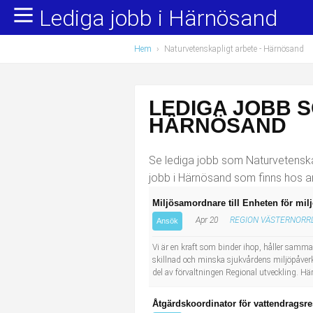
Lediga jobb i Härnösand
Yrkesområden
Populära jobb
Hem
›
Naturvetenskapligt arbete
- Härnösand
Administration, ekonomi, juridik
Undersköterska, hemtjänst och äldreboende
Bygg och anläggning
Städare/Lokalvårdare
LEDIGA JOBB 
Chefer och verksamhetsledare
Barnskötare
HÄRNÖSAND
Data/IT
Lärare i förskola/Förskollärare
Se lediga jobb som Naturvetenskap
jobb i Härnösand som finns hos a
Försäljning, inköp, marknadsföring
Lagerarbetare
Miljösamordnare till Enheten för mil
Apr 20
REGION VÄSTERNORR
Hantverksyrken
Bussförare/Busschaufför
Ansök
Vi är en kraft som binder ihop, håller samma
Hotell, restaurang, storhushåll
Elevassistent
skillnad och minska sjukvårdens miljöpåverk
del av förvaltningen Regional utveckling. Här
Hälso- och sjukvård
Personlig assistent
Åtgärdskoordinator för vattendragsre