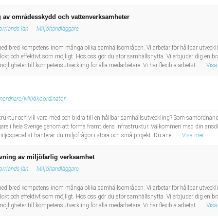
ng av områdesskydd och vattenverksamheter
orrlands län
Miljöhandläggare
d bred kompetens inom många olika samhällsområden. Vi arbetar för hållbar utveckling
klokt och effektivt som möjligt. Hos oss gör du stor samhällsnytta. Vi erbjuder dig en 
ligheter till kompetensutveckling för alla medarbetare. Vi har flexibla arbetst...
Visa
mordnare/Miljökoordinator
truktur och vill vara med och bidra till en hållbar samhällsutveckling? Som samordnand
agare i hela Sverige genom att forma framtidens infrastruktur. Välkommen med din ans
jöspecialist hanterar du miljöfrågor i stora och små projekt. Du är e...
Visa mer
vning av miljöfarlig verksamhet
orrlands län
Miljöhandläggare
d bred kompetens inom många olika samhällsområden. Vi arbetar för hållbar utveckling
klokt och effektivt som möjligt. Hos oss gör du stor samhällsnytta. Vi erbjuder dig en 
ligheter till kompetensutveckling för alla medarbetare. Vi har flexibla arbetst...
Visa