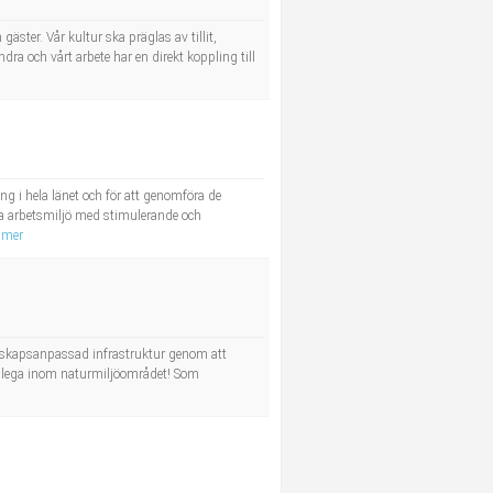
ter. Vår kultur ska präglas av tillit,
ndra och vårt arbete har en direkt koppling till
 i hela länet och för att genomföra de
bra arbetsmiljö med stimulerande och
 mer
andskapsanpassad infrastruktur genom att
 kollega inom naturmiljöområdet! Som