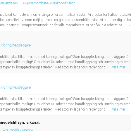
orrlands län
Miljösamordnare/Miljökoordinator
d bred kompetens inom många olika samhällsområden. Vi arbetar för hållbar utveckling
klokt och effektivt som möjligt. Hos oss gör du stor samhällsnytta. Vi erbjuder dig en 
ligheter till kompetensutveckling för alla medarbetare. Vi har flexibla arbetstide...
V
kföringshandläggare
mhällsnytta tillsammans med kunniga kollegor? Som bouppteckningshandläggare får du
h gör samhället möjligt! Om jobbet Du arbetar med handläggning och utredning av ären
ka typer av bouppteckningsärenden. Med stöd av lagar och regler gör d...
Visa mer
kföringshandläggare
mhällsnytta tillsammans med kunniga kollegor? Som bouppteckningshandläggare får du
h gör samhället möjligt! Om jobbet Du arbetar med handläggning och utredning av ären
ka typer av bouppteckningsärenden. Med stöd av lagar och regler gör d...
Visa mer
edelstillsyn, vikariat
Livsmedelsinspektör