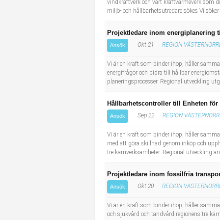
vindkraftverk och vårt kraftvärmeverk som dri
miljö- och hållbarhetsutredare sökes Vi söker 
Projektledare inom energiplanering t
Okt 21
REGION VÄSTERNORR
Ansök
Vi är en kraft som binder ihop, håller samma
energifrågor och bidra till hållbar energiom
planeringsprocesser. Regional utveckling ut
Hållbarhetscontroller till Enheten fö
Sep 22
REGION VÄSTERNOR
Ansök
Vi är en kraft som binder ihop, håller samman
med att göra skillnad genom inköp och uppha
tre kärnverksamheter. Regional utveckling ansv
Projektledare inom fossilfria transpo
Okt 20
REGION VÄSTERNORR
Ansök
Vi är en kraft som binder ihop, håller samma
och sjukvård och tandvård regionens tre kärnv