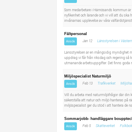
Socialt arbete
Informatör/Kommunikatör
Som medarbetare i Härnösands kommun är ditt 
nyfikenhet och lärande och vi vill att du ska h
Säkerhetsarbete
Brevbärare
invånarnas upplevelse av våra välfärdstjänste
Tekniskt arbete
Sjuksköterska, grundutbildad
Fältpersonal
Jan 12
Länsstyrelsen i Västern
Ansök
Transport
Kock, storhushåll
Länsstyrelsen är en mångsidig myndighet me
uppdrag vi får från riksdag och regering så 
Undersköterska, vård- o specialavd. o mottagning
utmanande arbetsuppgifter. Det finns goda möj
Bibliotekarie
Miljöspecialist Naturmiljö
Feb 13
Trafikverket
Miljöha
Ansök
Administrativ assistent
Vill du arbeta med naturmiljöfrågor där din 
säkerställa att natur och miljö hanteras på 
Lärare i gymnasiet
miljöspecialist ger du stöd i att hantera de 
Sommarjobb- handläggare boupptec
Feb 5
Skatteverket
Folkbok
Ansök