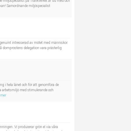
e miljöspecialist på Trafikverket är du med och
ökan! Samordnande miljöspecialist
är genuint intresserad av mötet med människor.
på domprostens delegation vara prästerlig
 i hela länet och för att genomföra de
bra arbetsmiljö med stimulerande och
 mer
nningen. Vi producerar grön el via våra