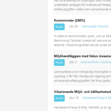
Har du erfarenhet av miljöfrågor inom infras
underlättar vardagen för invånare och föret
Arbetsuppgifter I rollen som samordnande mil
Komminister (100%)
Okt 29
Härnösands Pastorat
Ansök
Vi söker en kommunikativ präst, som är både 
Beskrivning Tjänsten innebär att vara ansvar
ledamot i församlingsråden och att under a
Miljöhandläggare med fokus invasiv
Dec 3
Länsstyrelsen i Västern
Ansök
Länsstyrelsen är en mångsidig myndighet me
uppdrag vi får från riksdag och regering så 
utmanande arbetsuppgifter. Det finns goda möj
Vikarierande Miljö- och hållbarhetsu
Nov 18
Härnösand Energi & Mi
Ansök
Härnösand Energi & Miljö, HEMAB, är en själv