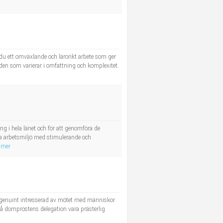
 ett omväxlande och lärorikt arbete som ger
den som varierar i omfattning och komplexitet.
 i hela länet och för att genomföra de
bra arbetsmiljö med stimulerande och
 mer
är genuint intresserad av mötet med människor.
på domprostens delegation vara prästerlig