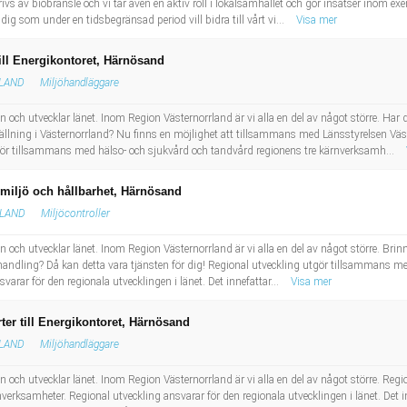
vs av biobränsle och vi tar även en aktiv roll i lokalsamhället och gör insatser inom ex
dig som under en tidsbegränsad period vill bidra till vårt vi...
Visa mer
ill Energikontoret, Härnösand
LAND
Miljöhandläggare
n och utvecklar länet. Inom Region Västernorrland är vi alla en del av något större. Har
ställning i Västernorrland? Nu finns en möjlighet att tillsammans med Länsstyrelsen Vä
gör tillsammans med hälso- och sjukvård och tandvård regionens tre kärnverksamh...
r miljö och hållbarhet, Härnösand
RLAND
Miljöcontroller
 och utvecklar länet. Inom Region Västernorrland är vi alla en del av något större. Brinn
ndling? Då kan detta vara tjänsten för dig! Regional utveckling utgör tillsammans m
arar för den regionala utvecklingen i länet. Det innefattar...
Visa mer
rter till Energikontoret, Härnösand
LAND
Miljöhandläggare
n och utvecklar länet. Inom Region Västernorrland är vi alla en del av något större. Re
erksamheter. Regional utveckling ansvarar för den regionala utvecklingen i länet. Det in