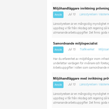
Miljöhandläggare inriktning prövni
Jul 10
Länsstyrelsen i Västern
Ansök
Länsstyrelsen är en mångsidig myndighet me
uppdrag vi får från riksdag och regering så 
utmanande arbetsuppgifter. Det finns goda möj
Samordnande miljöspecialist
Jul 15
Trafikverket
Miljösa
Ansök
Har du erfarenhet av miljöfrågor inom infras
underlättar vardagen för invånare och föret
Arbetsuppgifter I rollen som samordnande mil
Miljöhandläggare med inriktning prö
Jul 10
Länsstyrelsen i Västern
Ansök
Länsstyrelsen är en mångsidig myndighet me
uppdrag vi får från riksdag och regering så 
utmanande arbetsuppgifter. Det finns goda möj