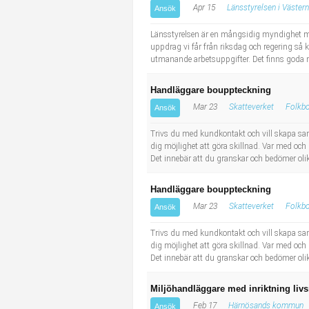
Apr 15
Länsstyrelsen i Västern
Ansök
Industriell tillverkning
Behandlingsassistent/Socialpedagog
Länsstyrelsen är en mångsidig myndighet me
Installation, drift, underhåll
Tandsköterska
uppdrag vi får från riksdag och regering så 
utmanande arbetsuppgifter. Det finns goda möj
Kropps- och skönhetsvård
Budbilsförare
Handläggare bouppteckning
Mar 23
Skatteverket
Folkbo
Ansök
Kultur, media, design
Tidningsbud/Tidningsdistributör
Trivs du med kundkontakt och vill skapa sa
Militärt arbete
Lärare i fritidshem/Fritidspedagog
dig möjlighet att göra skillnad. Var med oc
Det innebär att du granskar och bedömer oli
Naturbruk
Taxiförare/Taxichaufför
Handläggare bouppteckning
Mar 23
Skatteverket
Folkbo
Ansök
Naturvetenskapligt arbete
Läkarsekreterare/Vårdadmin/Medicinsk sekreterare
Trivs du med kundkontakt och vill skapa sa
dig möjlighet att göra skillnad. Var med oc
Pedagogiskt arbete
Lastbilsförare m.fl.
Det innebär att du granskar och bedömer oli
Sanering och renhållning
Fastighetsskötare
Miljöhandläggare med inriktning livsm
Feb 17
Härnösands kommun
Ansök