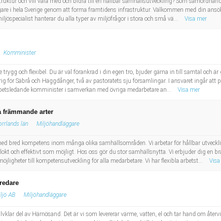
truktur och vill vara med och bidra till en hållbar samhällsutveckling? Som samordnand
agare i hela Sverige genom att forma framtidens infrastruktur. Välkommen med din ans
jöspecialist hanterar du alla typer av miljöfrågor i stora och små vä...
Visa mer
Komminister
trygg och flexibel. Du är väl förankrad i din egen tro, bjuder gärna in till samtal och 
ig för Säbrå och Häggdånger, två av pastoratets sju församlingar. I ansvaret ingår att 
rbetsledande komminister i samverkan med övriga medarbetare an...
Visa mer
a främmande arter
orrlands län
Miljöhandläggare
d bred kompetens inom många olika samhällsområden. Vi arbetar för hållbar utveckling
klokt och effektivt som möjligt. Hos oss gör du stor samhällsnytta. Vi erbjuder dig en 
ligheter till kompetensutveckling för alla medarbetare. Vi har flexibla arbetst...
Visa
tredare
ljö AB
Miljöhandläggare
klar del av Härnösand. Det är vi som levererar värme, vatten, el och tar hand om återvi