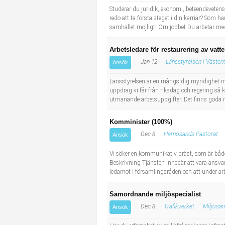
Studerar du juridik, ekonomi, beteendevetens
redo att ta första steget i din karriär? Som 
samhället möjligt! Om jobbet Du arbetar med 
Arbetsledare för restaurering av vatt
Jan 12
Länsstyrelsen i Västern
Ansök
Länsstyrelsen är en mångsidig myndighet me
uppdrag vi får från riksdag och regering så 
utmanande arbetsuppgifter. Det finns goda möj
Komminister (100%)
Dec 8
Härnösands Pastorat
Ansök
Vi söker en kommunikativ präst, som är både 
Beskrivning Tjänsten innebär att vara ansvar
ledamot i församlingsråden och att under a
Samordnande miljöspecialist
Dec 8
Trafikverket
Miljösa
Ansök