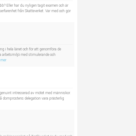
bb? Eller har du nyligen tagit examen och är
eserfarenhet från Skatteverket. Var med och gör
 i hela länet och för att genomföra de
bra arbetsmiljö med stimulerande och
 mer
är genuint intresserad av mötet med människor.
på domprostens delegation vara prästerlig