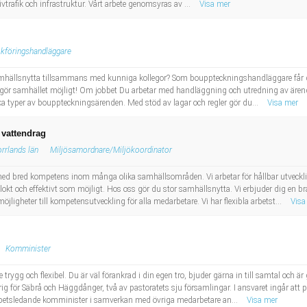
tivtrafik och infrastruktur. Vårt arbete genomsyras av ...
Visa mer
kföringshandläggare
mhällsnytta tillsammans med kunniga kollegor? Som bouppteckningshandläggare får du
h gör samhället möjligt! Om jobbet Du arbetar med handläggning och utredning av ären
ka typer av bouppteckningsärenden. Med stöd av lagar och regler gör du...
Visa mer
 vattendrag
rrlands län
Miljösamordnare/Miljökoordinator
d bred kompetens inom många olika samhällsområden. Vi arbetar för hållbar utveckling
klokt och effektivt som möjligt. Hos oss gör du stor samhällsnytta. Vi erbjuder dig en 
ligheter till kompetensutveckling för alla medarbetare. Vi har flexibla arbetst...
Visa
Komminister
trygg och flexibel. Du är väl förankrad i din egen tro, bjuder gärna in till samtal och 
ig för Säbrå och Häggdånger, två av pastoratets sju församlingar. I ansvaret ingår att 
rbetsledande komminister i samverkan med övriga medarbetare an...
Visa mer