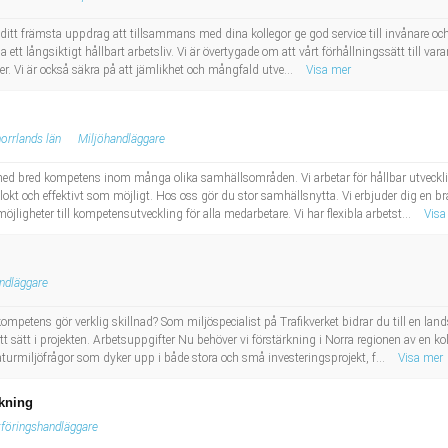
främsta uppdrag att tillsammans med dina kollegor ge god service till invånare och gäs
a ett långsiktigt hållbart arbetsliv. Vi är övertygade om att vårt förhållningssätt till vara
r. Vi är också säkra på att jämlikhet och mångfald utve...
Visa mer
orrlands län
Miljöhandläggare
d bred kompetens inom många olika samhällsområden. Vi arbetar för hållbar utveckling
klokt och effektivt som möjligt. Hos oss gör du stor samhällsnytta. Vi erbjuder dig en 
ligheter till kompetensutveckling för alla medarbetare. Vi har flexibla arbetst...
Visa
ndläggare
kompetens gör verklig skillnad? Som miljöspecialist på Trafikverket bidrar du till en l
rätt sätt i projekten. Arbetsuppgifter Nu behöver vi förstärkning i Norra regionen av en
naturmiljöfrågor som dyker upp i både stora och små investeringsprojekt, f...
Visa mer
kning
föringshandläggare