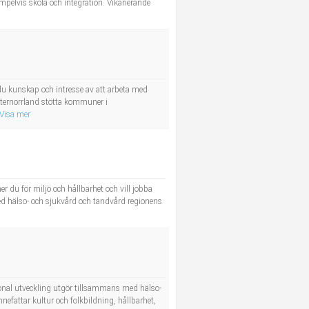
empelvis skola och integration. Vikarierande
 du kunskap och intresse av att arbeta med
sternorrland stötta kommuner i
Visa mer
er du för miljö och hållbarhet och vill jobba
ed hälso- och sjukvård och tandvård regionens
gional utveckling utgör tillsammans med hälso-
nefattar kultur och folkbildning, hållbarhet,