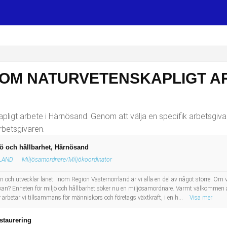
SOM NATURVETENSKAPLIGT AR
ligt arbete i Härnösand. Genom att välja en specifik arbetsgivare
rbetsgivaren.
jö och hållbarhet, Härnösand
LAND
Miljösamordnare/Miljökoordinator
n och utvecklar länet. Inom Region Västernorrland är vi alla en del av något större. O
an? Enheten för miljö och hållbarhet söker nu en miljösamordnare. Varmt välkommen att
 arbetar vi tillsammans för människors och företags växtkraft, i en h...
Visa mer
staurering