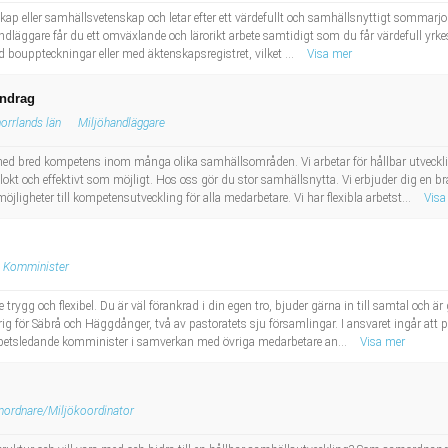
kap eller samhällsvetenskap och letar efter ett värdefullt och samhällsnyttigt sommarjo
handläggare får du ett omväxlande och lärorikt arbete samtidigt som du får värdefull yrk
bouppteckningar eller med äktenskapsregistret, vilket ...
Visa mer
endrag
orrlands län
Miljöhandläggare
d bred kompetens inom många olika samhällsområden. Vi arbetar för hållbar utveckling
klokt och effektivt som möjligt. Hos oss gör du stor samhällsnytta. Vi erbjuder dig en 
ligheter till kompetensutveckling för alla medarbetare. Vi har flexibla arbetst...
Visa
Komminister
trygg och flexibel. Du är väl förankrad i din egen tro, bjuder gärna in till samtal och 
ig för Säbrå och Häggdånger, två av pastoratets sju församlingar. I ansvaret ingår att 
rbetsledande komminister i samverkan med övriga medarbetare an...
Visa mer
mordnare/Miljökoordinator