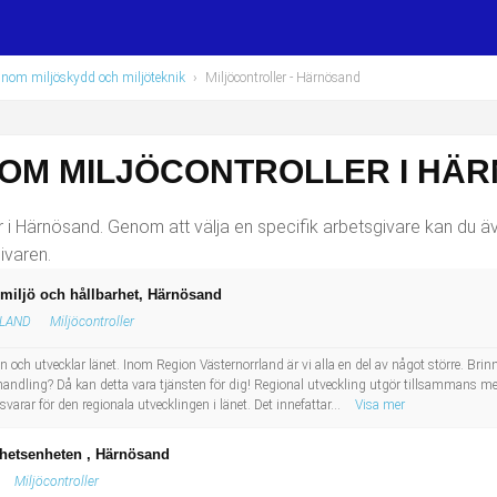
r inom miljöskydd och miljöteknik
›
Miljöcontroller
- Härnösand
SOM MILJÖCONTROLLER I HÄ
 i Härnösand. Genom att välja en specifik arbetsgivare kan du även
ivaren.
r miljö och hållbarhet, Härnösand
RLAND
Miljöcontroller
 och utvecklar länet. Inom Region Västernorrland är vi alla en del av något större. Brinn
ndling? Då kan detta vara tjänsten för dig! Regional utveckling utgör tillsammans m
arar för den regionala utvecklingen i länet. Det innefattar...
Visa mer
barhetsenheten , Härnösand
Miljöcontroller