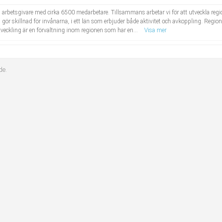
a arbetsgivare med cirka 6500 medarbetare. Tillsammans arbetar vi för att utveckla reg
u gör skillnad för invånarna, i ett län som erbjuder både aktivitet och avkoppling. Region
tveckling är en förvaltning inom regionen som har en...
Visa mer
de.