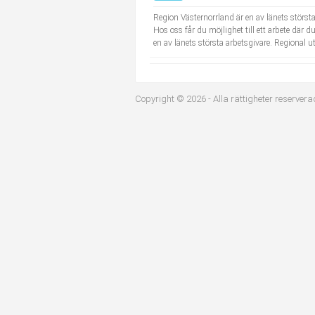
Industriell tillverkning
Behandlingsassistent/Socialpedagog
Region Västernorrland är en av länets störst
Hos oss får du möjlighet till ett arbete där d
en av länets största arbetsgivare. Regional u
Installation, drift, underhåll
Tandsköterska
Kropps- och skönhetsvård
Budbilsförare
Copyright © 2026 - Alla rättigheter reservera
Kultur, media, design
Tidningsbud/Tidningsdistributör
Militärt arbete
Lärare i fritidshem/Fritidspedagog
Naturbruk
Taxiförare/Taxichaufför
Naturvetenskapligt arbete
Läkarsekreterare/Vårdadmin/Medicinsk sekreterare
Pedagogiskt arbete
Lastbilsförare m.fl.
Sanering och renhållning
Fastighetsskötare