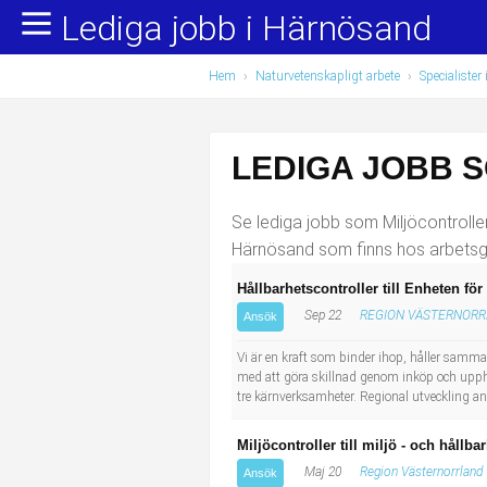
Lediga jobb i Härnösand
Yrkesområden
Populära jobb
Hem
›
Naturvetenskapligt arbete
›
Specialiste
Administration, ekonomi, juridik
Undersköterska, hemtjänst och äldreboende
Bygg och anläggning
Städare/Lokalvårdare
LEDIGA JOBB 
Chefer och verksamhetsledare
Barnskötare
Se lediga jobb som Miljöcontroller
Data/IT
Lärare i förskola/Förskollärare
Härnösand som finns hos arbetsg
Hållbarhetscontroller till Enheten fö
Försäljning, inköp, marknadsföring
Lagerarbetare
Sep 22
REGION VÄSTERNOR
Ansök
Hantverksyrken
Bussförare/Busschaufför
Vi är en kraft som binder ihop, håller samman
med att göra skillnad genom inköp och uppha
tre kärnverksamheter. Regional utveckling ansv
Hotell, restaurang, storhushåll
Elevassistent
Miljöcontroller till miljö - och håll
Hälso- och sjukvård
Personlig assistent
Maj 20
Region Västernorrland
Ansök