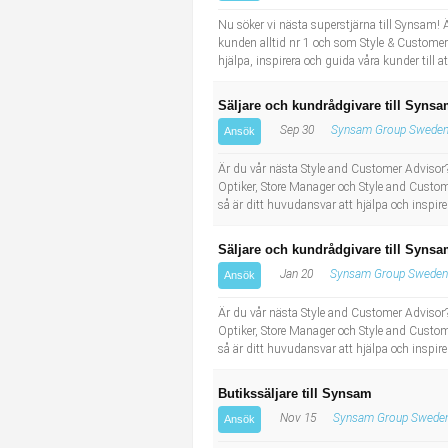
Industriell tillverkning
Behandlingsassistent/Socialpedagog
Nu söker vi nästa superstjärna till Synsam! 
kunden alltid nr 1 och som Style & Customer 
hjälpa, inspirera och guida våra kunder til
Installation, drift, underhåll
Tandsköterska
Säljare och kundrådgivare till Syns
Kropps- och skönhetsvård
Budbilsförare
Sep 30
Synsam Group Sweden
Ansök
Kultur, media, design
Tidningsbud/Tidningsdistributör
Är du vår nästa Style and Customer Advisor? 
Optiker, Store Manager och Style and Custom
så är ditt huvudansvar att hjälpa och inspire
Militärt arbete
Lärare i fritidshem/Fritidspedagog
Säljare och kundrådgivare till Syn
Naturbruk
Taxiförare/Taxichaufför
Jan 20
Synsam Group Sweden
Ansök
Naturvetenskapligt arbete
Läkarsekreterare/Vårdadmin/Medicinsk sekreterare
Är du vår nästa Style and Customer Advisor? 
Optiker, Store Manager och Style and Custom
så är ditt huvudansvar att hjälpa och inspire
Pedagogiskt arbete
Lastbilsförare m.fl.
Butikssäljare till Synsam
Sanering och renhållning
Fastighetsskötare
Nov 15
Synsam Group Swede
Ansök