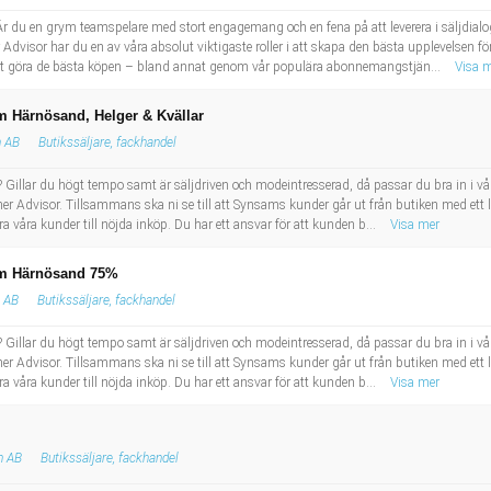
Är du en grym teamspelare med stort engagemang och en fena på att leverera i säljdialo
Advisor har du en av våra absolut viktigaste roller i att skapa den bästa upplevelsen 
l att göra de bästa köpen – bland annat genom vår populära abonnemangstjän...
Visa 
am Härnösand, Helger & Kvällar
 AB
Butikssäljare, fackhandel
Gillar du högt tempo samt är säljdriven och modeintresserad, då passar du bra in i vår
er Advisor. Tillsammans ska ni se till att Synsams kunder går ut från butiken med ett 
ra våra kunder till nöjda inköp. Du har ett ansvar för att kunden b...
Visa mer
sam Härnösand 75%
 AB
Butikssäljare, fackhandel
Gillar du högt tempo samt är säljdriven och modeintresserad, då passar du bra in i vår
er Advisor. Tillsammans ska ni se till att Synsams kunder går ut från butiken med ett 
ra våra kunder till nöjda inköp. Du har ett ansvar för att kunden b...
Visa mer
n AB
Butikssäljare, fackhandel