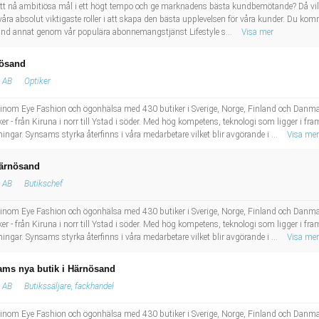
 att nå ambitiösa mål i ett högt tempo och ge marknadens bästa kundbemötande? Då vill v
ra absolut viktigaste roller i att skapa den bästa upplevelsen för våra kunder. Du kom
bland annat genom vår populära abonnemangstjänst Lifestyle s...
Visa mer
nösand
 AB
Optiker
inom Eye Fashion och ögonhälsa med 430 butiker i Sverige, Norge, Finland och Danma
r - från Kiruna i norr till Ystad i söder. Med hög kompetens, teknologi som ligger i f
ingar. Synsams styrka återfinns i våra medarbetare vilket blir avgörande i ...
Visa mer
Härnösand
 AB
Butikschef
inom Eye Fashion och ögonhälsa med 430 butiker i Sverige, Norge, Finland och Danma
r - från Kiruna i norr till Ystad i söder. Med hög kompetens, teknologi som ligger i f
ingar. Synsams styrka återfinns i våra medarbetare vilket blir avgörande i ...
Visa mer
sams nya butik i Härnösand
 AB
Butikssäljare, fackhandel
inom Eye Fashion och ögonhälsa med 430 butiker i Sverige, Norge, Finland och Danma