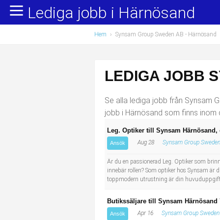
Lediga jobb i Härnösand
Yrkesområden
Populära jobb
Hem
›
Synsam Group Sweden AB - Härnösand
Administration, ekonomi, juridik
Undersköterska, hemtjänst och äldreboende
Bygg och anläggning
Städare/Lokalvårdare
LEDIGA JOBB 
Chefer och verksamhetsledare
Barnskötare
Se alla lediga jobb från Synsam G
Data/IT
Lärare i förskola/Förskollärare
jobb i Härnösand som finns inom d
Leg. Optiker till Synsam Härnösand, d
Försäljning, inköp, marknadsföring
Lagerarbetare
Aug 28
Synsam Group Sweden
Ansök
Hantverksyrken
Bussförare/Busschaufför
Är du en passionerad Leg. Optiker som brinner
innebär rollen? Som optiker hos Synsam är du
toppmodern utrustning är din huvuduppgift
Hotell, restaurang, storhushåll
Elevassistent
Butikssäljare till Synsam Härnösand 
Hälso- och sjukvård
Personlig assistent
Apr 16
Synsam Group Sweden
Ansök