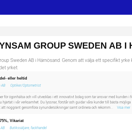
SYNSAM GROUP SWEDEN AB I
roup Sweden AB i Härnösand. Genom att välja ett specifikt yrke ka
et yrket.
el- eller heltid
 AB
Optiker/Optometrist
 för ögonhälsa och vill utvecklas i ett innovativt bolag som tar ansvar med kunden i fok
 hjärtat i vår verksamhet. Du lyssnar, förstår och guidar våra kunder till bästa möjlig
 att noggrant genomföra synundersökningar samt ordinera och rekomm...
Visa mer
75%, Vikariat
 AB
Butikssäljare, fackhandel