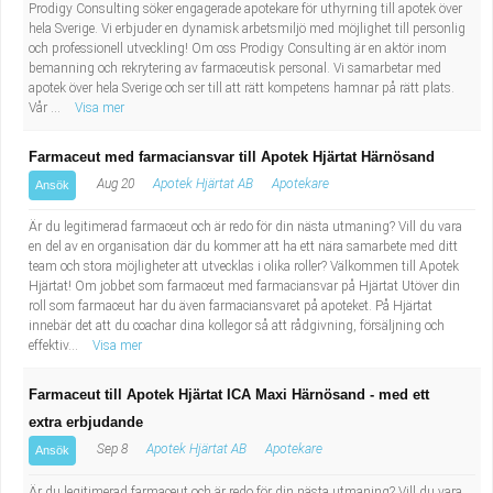
Fastighetsskötare
Prodigy Consulting söker engagerade apotekare för uthyrning till apotek över
Socialt arbete
hela Sverige. Vi erbjuder en dynamisk arbetsmiljö med möjlighet till personlig
och professionell utveckling! Om oss Prodigy Consulting är en aktör inom
Informatör/Kommunikatör
Säkerhetsarbete
bemanning och rekrytering av farmaceutisk personal. Vi samarbetar med
apotek över hela Sverige och ser till att rätt kompetens hamnar på rätt plats.
Vår ...
Visa mer
Brevbärare
Tekniskt arbete
Farmaceut med farmaciansvar till Apotek Hjärtat Härnösand
Sjuksköterska, grundutbildad
Transport
Aug 20
Apotek Hjärtat AB
Apotekare
Ansök
Kock, storhushåll
Är du legitimerad farmaceut och är redo för din nästa utmaning? Vill du vara
en del av en organisation där du kommer att ha ett nära samarbete med ditt
team och stora möjligheter att utvecklas i olika roller? Välkommen till Apotek
Undersköterska, vård- o specialavd. o mottagning
Hjärtat! Om jobbet som farmaceut med farmaciansvar på Hjärtat Utöver din
roll som farmaceut har du även farmaciansvaret på apoteket. På Hjärtat
innebär det att du coachar dina kollegor så att rådgivning, försäljning och
Bibliotekarie
effektiv...
Visa mer
Administrativ assistent
Farmaceut till Apotek Hjärtat ICA Maxi Härnösand - med ett
extra erbjudande
Lärare i gymnasiet
Sep 8
Apotek Hjärtat AB
Apotekare
Ansök
Är du legitimerad farmaceut och är redo för din nästa utmaning? Vill du vara