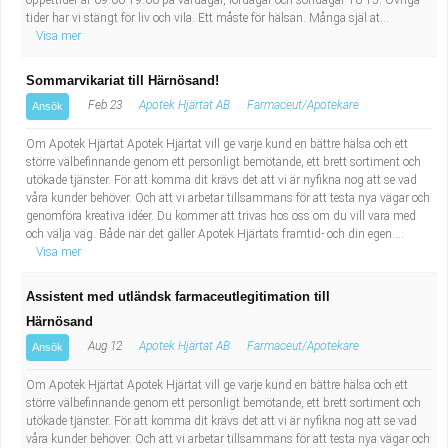
öppettider är 09.00-19.00 på vardagar, lördagar och söndagar 10-15. Övriga
tider har vi stängt för liv och vila. Ett måste för hälsan. Många själ at...
Visa mer
Sommarvikariat till Härnösand!
Feb 23
Apotek Hjärtat AB
Farmaceut/Apotekare
Ansök
Om Apotek Hjärtat Apotek Hjärtat vill ge varje kund en bättre hälsa och ett
större välbefinnande genom ett personligt bemötande, ett brett sortiment och
utökade tjänster. För att komma dit krävs det att vi är nyfikna nog att se vad
våra kunder behöver. Och att vi arbetar tillsammans för att testa nya vägar och
genomföra kreativa idéer. Du kommer att trivas hos oss om du vill vara med
och välja väg. Både när det gäller Apotek Hjärtats framtid- och din egen....
Visa mer
Assistent med utländsk farmaceutlegitimation till
Härnösand
Aug 12
Apotek Hjärtat AB
Farmaceut/Apotekare
Ansök
Om Apotek Hjärtat Apotek Hjärtat vill ge varje kund en bättre hälsa och ett
större välbefinnande genom ett personligt bemötande, ett brett sortiment och
utökade tjänster. För att komma dit krävs det att vi är nyfikna nog att se vad
våra kunder behöver. Och att vi arbetar tillsammans för att testa nya vägar och