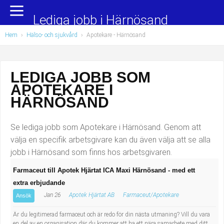
Yrkesområden
Populära jobb
Lediga jobb i Härnösand
Hem
›
Hälso- och sjukvård
›
Apotekare
- Härnösand
Administration, ekonomi, juridik
Undersköterska, hemtjänst och äldreboende
Bygg och anläggning
Städare/Lokalvårdare
LEDIGA JOBB SOM
APOTEKARE I
Chefer och verksamhetsledare
Barnskötare
HÄRNÖSAND
Data/IT
Lärare i förskola/Förskollärare
Se lediga jobb som Apotekare i Härnösand. Genom att
Försäljning, inköp, marknadsföring
Lagerarbetare
välja en specifik arbetsgivare kan du även välja att se alla
jobb i Härnösand som finns hos arbetsgivaren.
Hantverksyrken
Bussförare/Busschaufför
Farmaceut till Apotek Hjärtat ICA Maxi Härnösand - med ett
extra erbjudande
Hotell, restaurang, storhushåll
Elevassistent
Jan 26
Apotek Hjärtat AB
Farmaceut/Apotekare
Ansök
Hälso- och sjukvård
Personlig assistent
Är du legitimerad farmaceut och är redo för din nästa utmaning? Vill du vara
en del av en organisation där du kommer att ha ett nära samarbete med ditt