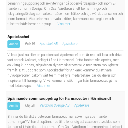
bemanningsuppdrag och rekryteringar på öppenvårdsapotek och inom E-
handel runtom i Sverige. Om Oss: Vårdbron är ett bemannings- och
rekryteringsföretag som arbetar både inom hälso- och sjukvårdsbranschen och
inom farmaci. Vi arbetar mot privata aktörer, kommuner och regioner och
tillsätter både bemanningsup...
Visa mer
Apotekschef
Feb 19
Apoteket AB
Apotekare
Ansök
Vi letar just nu efter en passionerad Apotekschef som är redo att leda och driva
vårt apotek Ankaret, beläget i fina Härnösand. Detta fantastiska apotek, med
en viktig kundbas, erbjuder en dynamisk arbetsmiljö med stora möjligheter
framåt. Ditt uppdrag Som Apotekschef för Ankaret kommer du att vara
huvudpersonen bakom vårt team med fyra medarbetare, där du driver och
inspirerar till framgång. Vi välkomnar ansökningar från farmaceuter, gärna
med ledarskaps...
Visa mer
Spännande sommaruppdrag för Farmaceuter i Härnösand!
Maj 20
Vårdbron Sverige AB
Apotekare
Ansök
Brinner du för ditt arbete som farmaceut men söker nya spännande
utmaningar? Vi har ett spännande tillfälle för dig att växa och utvecklas som
farmaceut i Härnösand i sommar. Om Oss: Vårdbron är bemanningsföretaget