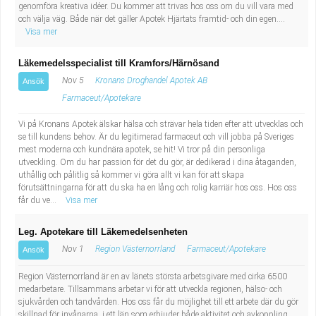
genomföra kreativa idéer. Du kommer att trivas hos oss om du vill vara med
och välja väg. Både när det gäller Apotek Hjärtats framtid- och din egen....
Visa mer
Läkemedelsspecialist till Kramfors/Härnösand
Nov 5
Kronans Droghandel Apotek AB
Ansök
Farmaceut/Apotekare
Vi på Kronans Apotek älskar hälsa och strävar hela tiden efter att utvecklas och
se till kundens behov. Är du legitimerad farmaceut och vill jobba på Sveriges
mest moderna och kundnära apotek, se hit! Vi tror på din personliga
utveckling. Om du har passion för det du gör, är dedikerad i dina åtaganden,
uthållig och pålitlig så kommer vi göra allt vi kan för att skapa
förutsättningarna för att du ska ha en lång och rolig karriär hos oss. Hos oss
får du ve...
Visa mer
Leg. Apotekare till Läkemedelsenheten
Nov 1
Region Västernorrland
Farmaceut/Apotekare
Ansök
Region Västernorrland är en av länets största arbetsgivare med cirka 6500
medarbetare. Tillsammans arbetar vi för att utveckla regionen, hälso- och
sjukvården och tandvården. Hos oss får du möjlighet till ett arbete där du gör
skillnad för invånarna, i ett län som erbjuder både aktivitet och avkoppling.