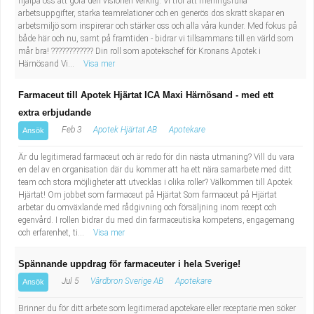
hjälpa oss att göra den visionen verklig. Vi tror att meningsfulla
arbetsuppgifter, starka teamrelationer och en generös dos skratt skapar en
arbetsmiljö som inspirerar och stärker oss och alla våra kunder. Med fokus på
både här och nu, samt på framtiden - bidrar vi tillsammans till en värld som
mår bra! ???????????? Din roll som apotekschef för Kronans Apotek i
Härnösand Vi...
Visa mer
Farmaceut till Apotek Hjärtat ICA Maxi Härnösand - med ett
extra erbjudande
Feb 3
Apotek Hjärtat AB
Apotekare
Ansök
Är du legitimerad farmaceut och är redo för din nästa utmaning? Vill du vara
en del av en organisation där du kommer att ha ett nära samarbete med ditt
team och stora möjligheter att utvecklas i olika roller? Välkommen till Apotek
Hjärtat! Om jobbet som farmaceut på Hjärtat Som farmaceut på Hjärtat
arbetar du omväxlande med rådgivning och försäljning inom recept och
egenvård. I rollen bidrar du med din farmaceutiska kompetens, engagemang
och erfarenhet, ti...
Visa mer
Spännande uppdrag för farmaceuter i hela Sverige!
Jul 5
Vårdbron Sverige AB
Apotekare
Ansök
Brinner du för ditt arbete som legitimerad apotekare eller receptarie men söker