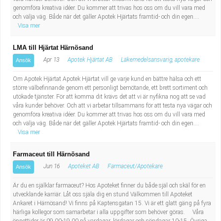
genomföra kreativa idéer. Du kommer att trivas hos oss om du vill vara med
och välja väg. Både när det gäller Apotek Hjärtats framtid- och din egen....
Visa mer
LMA till Hjärtat Härnösand
Apr 13
Apotek Hjärtat AB
Läkemedelsansvarig, apotekare
Ansök
Om Apotek Hjärtat Apotek Hjärtat vill ge varje kund en bättre hälsa och ett
större välbefinnande genom ett personligt bemötande, ett brett sortiment och
utökade tjänster. För att komma dit krävs det att vi är nyfikna nog att se vad
våra kunder behöver. Och att vi arbetar tillsammans för att testa nya vägar och
genomföra kreativa idéer. Du kommer att trivas hos oss om du vill vara med
och välja väg. Både när det gäller Apotek Hjärtats framtid- och din egen....
Visa mer
Farmaceut till Härnösand
Jun 16
Apoteket AB
Farmaceut/Apotekare
Ansök
Är du en själklar farmaceut? Hos Apoteket finner du både själ och skäl för en
utvecklande karriär. Låt oss själa dig en stund Välkommen till Apoteket
Ankaret i Härnösand! Vi finns på Kaptensgatan 15. Vi är ett glatt gäng på fyra
härliga kollegor som samarbetar i alla uppgifter som behöver göras. Våra