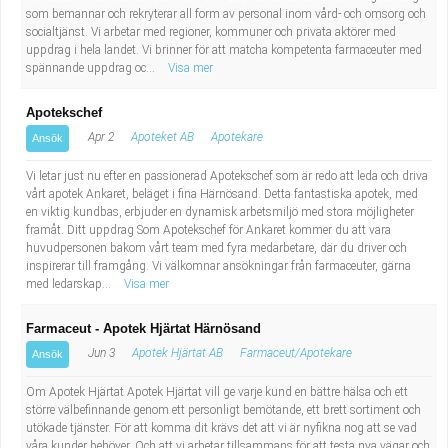
som bemannar och rekryterar all form av personal inom vård- och omsorg och
socialtjänst. Vi arbetar med regioner, kommuner och privata aktörer med
uppdrag i hela landet. Vi brinner för att matcha kompetenta farmaceuter med
spännande uppdrag oc...
Visa mer
Apotekschef
Apr 2
Apoteket AB
Apotekare
Ansök
Vi letar just nu efter en passionerad Apotekschef som är redo att leda och driva
vårt apotek Ankaret, beläget i fina Härnösand. Detta fantastiska apotek, med
en viktig kundbas, erbjuder en dynamisk arbetsmiljö med stora möjligheter
framåt. Ditt uppdrag Som Apotekschef för Ankaret kommer du att vara
huvudpersonen bakom vårt team med fyra medarbetare, där du driver och
inspirerar till framgång. Vi välkomnar ansökningar från farmaceuter, gärna
med ledarskap...
Visa mer
Farmaceut - Apotek Hjärtat Härnösand
Jun 3
Apotek Hjärtat AB
Farmaceut/Apotekare
Ansök
Om Apotek Hjärtat Apotek Hjärtat vill ge varje kund en bättre hälsa och ett
större välbefinnande genom ett personligt bemötande, ett brett sortiment och
utökade tjänster. För att komma dit krävs det att vi är nyfikna nog att se vad
våra kunder behöver. Och att vi arbetar tillsammans för att testa nya vägar och