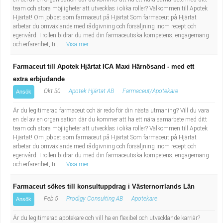
Industriell tillverkning
Behandlingsassistent/Socialpedagog
team och stora möjligheter att utvecklas i olika roller? Välkommen till Apotek
Hjärtat! Om jobbet som farmaceut på Hjärtat Som farmaceut på Hjärtat
arbetar du omväxlande med rådgivning och försäljning inom recept och
Installation, drift, underhåll
Tandsköterska
egenvård. I rollen bidrar du med din farmaceutiska kompetens, engagemang
och erfarenhet, ti...
Visa mer
Kropps- och skönhetsvård
Budbilsförare
Farmaceut till Apotek Hjärtat ICA Maxi Härnösand - med ett
extra erbjudande
Kultur, media, design
Tidningsbud/Tidningsdistributör
Okt 30
Apotek Hjärtat AB
Farmaceut/Apotekare
Ansök
Militärt arbete
Lärare i fritidshem/Fritidspedagog
Är du legitimerad farmaceut och är redo för din nästa utmaning? Vill du vara
en del av en organisation där du kommer att ha ett nära samarbete med ditt
team och stora möjligheter att utvecklas i olika roller? Välkommen till Apotek
Naturbruk
Taxiförare/Taxichaufför
Hjärtat! Om jobbet som farmaceut på Hjärtat Som farmaceut på Hjärtat
arbetar du omväxlande med rådgivning och försäljning inom recept och
Naturvetenskapligt arbete
Läkarsekreterare/Vårdadmin/Medicinsk
egenvård. I rollen bidrar du med din farmaceutiska kompetens, engagemang
och erfarenhet, ti...
Visa mer
sekreterare
Pedagogiskt arbete
Farmaceut sökes till konsultuppdrag i Västernorrlands Län
Feb 5
Prodigy Consulting AB
Apotekare
Ansök
Lastbilsförare m.fl.
Sanering och renhållning
Är du legitimerad apotekare och vill ha en flexibel och utvecklande karriär?