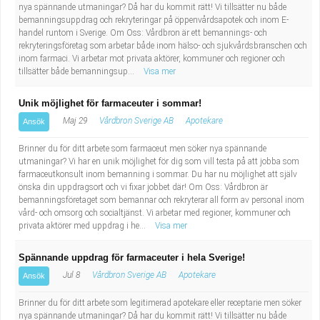
nya spännande utmaningar? Då har du kommit rätt! Vi tillsätter nu både
bemanningsuppdrag och rekryteringar på öppenvårdsapotek och inom E-
handel runtom i Sverige. Om Oss: Vårdbron är ett bemannings- och
rekryteringsföretag som arbetar både inom hälso- och sjukvårdsbranschen och
inom farmaci. Vi arbetar mot privata aktörer, kommuner och regioner och
tillsätter både bemanningsup...
Visa mer
Unik möjlighet för farmaceuter i sommar!
Maj 29
Vårdbron Sverige AB
Apotekare
Ansök
Brinner du för ditt arbete som farmaceut men söker nya spännande
utmaningar? Vi har en unik möjlighet för dig som vill testa på att jobba som
farmaceutkonsult inom bemanning i sommar. Du har nu möjlighet att själv
önska din uppdragsort och vi fixar jobbet där! Om Oss: Vårdbron är
bemanningsföretaget som bemannar och rekryterar all form av personal inom
vård- och omsorg och socialtjänst. Vi arbetar med regioner, kommuner och
privata aktörer med uppdrag i he...
Visa mer
Spännande uppdrag för farmaceuter i hela Sverige!
Jul 8
Vårdbron Sverige AB
Apotekare
Ansök
Brinner du för ditt arbete som legitimerad apotekare eller receptarie men söker
nya spännande utmaningar? Då har du kommit rätt! Vi tillsätter nu både