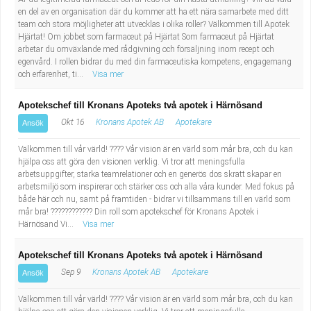
en del av en organisation där du kommer att ha ett nära samarbete med ditt
team och stora möjligheter att utvecklas i olika roller? Välkommen till Apotek
Hjärtat! Om jobbet som farmaceut på Hjärtat Som farmaceut på Hjärtat
arbetar du omväxlande med rådgivning och försäljning inom recept och
egenvård. I rollen bidrar du med din farmaceutiska kompetens, engagemang
och erfarenhet, ti...
Visa mer
Apotekschef till Kronans Apoteks två apotek i Härnösand
Okt 16
Kronans Apotek AB
Apotekare
Ansök
Välkommen till vår värld! ???? Vår vision är en värld som mår bra, och du kan
hjälpa oss att göra den visionen verklig. Vi tror att meningsfulla
arbetsuppgifter, starka teamrelationer och en generös dos skratt skapar en
arbetsmiljö som inspirerar och stärker oss och alla våra kunder. Med fokus på
både här och nu, samt på framtiden - bidrar vi tillsammans till en värld som
mår bra! ???????????? Din roll som apotekschef för Kronans Apotek i
Härnösand Vi...
Visa mer
Apotekschef till Kronans Apoteks två apotek i Härnösand
Sep 9
Kronans Apotek AB
Apotekare
Ansök
Välkommen till vår värld! ???? Vår vision är en värld som mår bra, och du kan