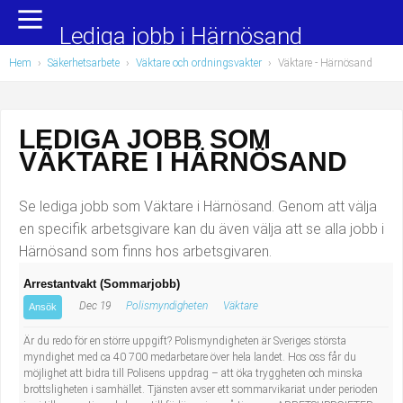
Yrkesområden
Populära jobb
Lediga jobb i Härnösand
Hem
›
Säkerhetsarbete
›
Väktare och ordningsvakter
›
Väktare
- Härnösand
Administration, ekonomi, juridik
Undersköterska, hemtjänst och äldreboende
Bygg och anläggning
Städare/Lokalvårdare
LEDIGA JOBB SOM
VÄKTARE I HÄRNÖSAND
Chefer och verksamhetsledare
Barnskötare
Data/IT
Lärare i förskola/Förskollärare
Se lediga jobb som Väktare i Härnösand. Genom att välja
en specifik arbetsgivare kan du även välja att se alla jobb i
Försäljning, inköp, marknadsföring
Lagerarbetare
Härnösand som finns hos arbetsgivaren.
Arrestantvakt (Sommarjobb)
Hantverksyrken
Bussförare/Busschaufför
Dec 19
Polismyndigheten
Väktare
Ansök
Hotell, restaurang, storhushåll
Elevassistent
Är du redo för en större uppgift? Polismyndigheten är Sveriges största
myndighet med ca 40 700 medarbetare över hela landet. Hos oss får du
möjlighet att bidra till Polisens uppdrag – att öka tryggheten och minska
Hälso- och sjukvård
Personlig assistent
brottsligheten i samhället. Tjänsten avser ett sommarvikariat under perioden