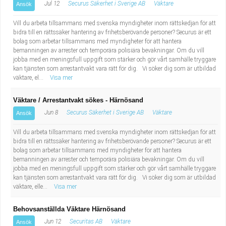
Jul 12
Securus Säkerhet i Sverige AB
Väktare
Ansök
Vill du arbeta tillsammans med svenska myndigheter inom rättskedjan för att
bidra till en rättssäker hantering av frihetsberövande personer? Securus är ett
bolag som arbetar tillsammans med myndigheter för att hantera
bemanningen av arrester och temporära polisiära bevakningar. Om du vill
jobba med en meningsfull uppgift som stärker och gör vårt samhälle tryggare
kan tjänsten som arrestantvakt vara rätt för dig. Vi söker dig som är utbildad
väktare, el...
Visa mer
Väktare / Arrestantvakt sökes - Härnösand
Jun 8
Securus Säkerhet i Sverige AB
Väktare
Ansök
Vill du arbeta tillsammans med svenska myndigheter inom rättskedjan för att
bidra till en rättssäker hantering av frihetsberövande personer? Securus är ett
bolag som arbetar tillsammans med myndigheter för att hantera
bemanningen av arrester och temporära polisiära bevakningar. Om du vill
jobba med en meningsfull uppgift som stärker och gör vårt samhälle tryggare
kan tjänsten som arrestantvakt vara rätt för dig. Vi söker dig som är utbildad
väktare, elle...
Visa mer
Behovsanställda Väktare Härnösand
Jun 12
Securitas AB
Väktare
Ansök