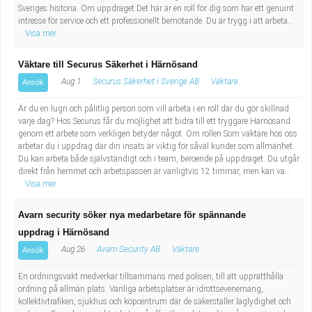
Fastighetsskötare
Socialt arbete
Sveriges historia. Om uppdraget Det här är en roll för dig som har ett genuint
intresse för service och ett professionellt bemötande. Du är trygg i att arbeta...
Visa mer
Informatör/Kommunikatör
Säkerhetsarbete
Väktare till Securus Säkerhet i Härnösand
Brevbärare
Tekniskt arbete
Aug 1
Securus Säkerhet i Sverige AB
Väktare
Ansök
Sjuksköterska, grundutbildad
Är du en lugn och pålitlig person som vill arbeta i en roll där du gör skillnad
Transport
varje dag? Hos Securus får du möjlighet att bidra till ett tryggare Härnösand
genom ett arbete som verkligen betyder något. Om rollen Som väktare hos oss
Kock, storhushåll
arbetar du i uppdrag där din insats är viktig för såväl kunder som allmänhet.
Du kan arbeta både självständigt och i team, beroende på uppdraget. Du utgår
direkt från hemmet och arbetspassen är vanligtvis 12 timmar, men kan va...
Undersköterska, vård- o specialavd. o mottagning
Visa mer
Bibliotekarie
Avarn security söker nya medarbetare för spännande
uppdrag i Härnösand
Administrativ assistent
Aug 26
Avarn Security AB
Väktare
Ansök
En ordningsvakt medverkar tillsammans med polisen, till att upprätthålla
Lärare i gymnasiet
ordning på allmän plats. Vanliga arbetsplatser är idrottsevenemang,
kollektivtrafiken, sjukhus och köpcentrum där de säkerställer laglydighet och