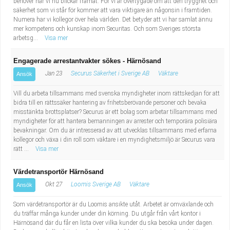
behöver när vi nu blickar framåt. För vi är övertygade om att den trygghet och
säkerhet som vi står för kommer att vara viktigare än någonsin i framtiden.
Numera har vi kollegor över hela världen. Det betyder att vi har samlat ännu
mer kompetens och kunskap inom Securitas. Och som Sveriges största
arbetsg...
Visa mer
Engagerade arrestantvakter sökes - Härnösand
Jan 23
Securus Säkerhet i Sverige AB
Väktare
Ansök
Vill du arbeta tillsammans med svenska myndigheter inom rättskedjan för att
bidra till en rättssäker hantering av frihetsberövande personer och bevaka
misstänkta brottsplatser? Securus är ett bolag som arbetar tillsammans med
myndigheter för att hantera bemanningen av arrester och temporära polisiära
bevakningar. Om du är intresserad av att utvecklas tillsammans med erfarna
kollegor och växa i din roll som väktare i en myndighetsmiljö är Securus vara
rätt ...
Visa mer
Värdetransportör Härnösand
Okt 27
Loomis Sverige AB
Väktare
Ansök
Som värdetransportör är du Loomis ansikte utåt. Arbetet är omväxlande och
du träffar många kunder under din körning. Du utgår från vårt kontor i
Härnösand där du får en lista över vilka kunder du ska besöka under dagen.