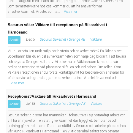
juni till augusti med chans till förlängning på timmar. ARBETSUPPGIFTER
Industriell tillverkning
Behandlingsassistent/Socialpedagog
Som semestervikarie hos oss kommer du att ha ansvar för vår
arrestverksamhet. Arbetet som a...
Visa mer
Installation, drift, underhåll
Tandsköterska
Securus söker Väktare till receptionen på Riksarkivet i
Härnösand
Kropps- och skönhetsvård
Budbilsförare
Dec 5
Securus Säkerhet i Sverige AB
Väktare
Ansök
Kultur, media, design
Tidningsbud/Tidningsdistributör
Vill du arbeta i en unik miljö där historia och säkerhet möts? På Riksarkivet i
Söderhamn blir du en del av verksamheten som varje dag bidrar till att bevara
och skydda Sveriges kulturarv. Vi söker nu en Väktare som kan stötta vår
Militärt arbete
Lärare i fritidshem/Fritidspedagog
ordinarie receptionist vid planerade tillfällen och vid behov. Om rollen: Som
Väktare i receptionen är du första kontaktpunkt för besökare och ansvarar för
Naturbruk
Taxiförare/Taxichaufför
både service och grundläggande säkerhetsrutiner. Arbetet är varierat och...
Visa mer
Naturvetenskapligt arbete
Läkarsekreterare/Vårdadmin/Medicinsk
Receptionist/Väktare till Riksarkivet i Härnösand
Jul 18
Securus Säkerhet i Sverige AB
Väktare
Ansök
sekreterare
Pedagogiskt arbete
Securus söker dig som har människan i fokus, trivs i självständigt arbete och
vill ha en nyckelroll i en statlig verksamhet där trygghet, bemötande och
Lastbilsförare m.fl.
Sanering och renhållning
ordning går hand i hand. Du blir anställd av Securus och arbetar på plats hos
vår kund Riksarkivet i Härnösand – en viktig samhällsaktör som bevarar