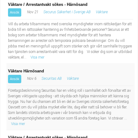
Väktare / Arrestantvakt sökes - Härnösand
Nov 21
Securus Säkerhet i Sverige AB
Väktare
Ansök
Vill du arbeta tillsammans med svenska myndigheter inom rättskedjan för att
bidra till en rättssäker hantering av frihetsberövande personer? Securus är ett
bolag som arbetar tillsammans med myndigheter för att hantera
bemanningen av arrester och temporära polisiära bevakningar. Om du vill
jobba med en meningsfull uppgift som stärker och gör vårt samhälle tryggare
kan tjänsten som arrestantvakt vara rätt för dig. Vi söker dig som är utbildad
väktare, el...
Visa mer
Väktare Härnösand
Nov 6
Securitas AB
Väktare
Ansök
Företagsbeskrivning Securitas har en viktig roll i samhället och förvaltar ett av
Sveriges viktigaste uppdrag - att skydda och hjälpa människor att känna sig
trygga. Nu har du chansen att bli en del av Sveriges största säkerhetsföretag.
Oavsett om du vill jobba mycket eller lite, dag eller natt så behöver vi bli fler.
Som landets största arbetsgivare i vår bransch kan vi erbjuda dig
utvecklingsmöjligheter och variation som få andra företag kan. Vi strävar ...
Visa mer
Väktare / Arrestantvakt sökes - Härnösand