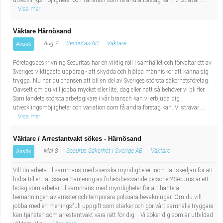
utvecklingsmöjligheter och variation som få andra företag kan. Vi strävar ...
Visa mer
Väktare Härnösand
Aug 7
Securitas AB
Väktare
Ansök
Företagsbeskrivning Securitas har en viktig roll i samhället och förvaltar ett av
Sveriges viktigaste uppdrag - att skydda och hjälpa människor att känna sig
trygga. Nu har du chansen att bli en del av Sveriges största säkerhetsföretag.
Oavsett om du vill jobba mycket eller lite, dag eller natt så behöver vi bli fler.
Som landets största arbetsgivare i vår bransch kan vi erbjuda dig
utvecklingsmöjligheter och variation som få andra företag kan. Vi strävar ...
Visa mer
Väktare / Arrestantvakt sökes - Härnösand
Maj 8
Securus Säkerhet i Sverige AB
Väktare
Ansök
Vill du arbeta tillsammans med svenska myndigheter inom rättskedjan för att
bidra till en rättssäker hantering av frihetsberövande personer? Securus är ett
bolag som arbetar tillsammans med myndigheter för att hantera
bemanningen av arrester och temporära polisiära bevakningar. Om du vill
jobba med en meningsfull uppgift som stärker och gör vårt samhälle tryggare
kan tjänsten som arrestantvakt vara rätt för dig. Vi söker dig som är utbildad