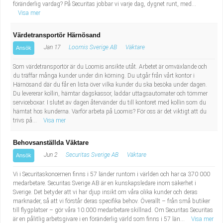
föränderlig vardag? På Securitas jobbar vi varje dag, dygnet runt, med...
Visa mer
Värdetransportör Härnösand
Jan 17
Loomis Sverige AB
Väktare
Ansök
Som värdetransportör är du Loomis ansikte utåt. Arbetet är omväxlande och
du träffar många kunder under din körning. Du utgår från vårt kontor i
Härnösand där du får en lista över vilka kunder du ska besöka under dagen.
Du levererar kollin, hämtar dagskassor, laddar uttagsautomater och tömmer
serviceboxar. I slutet av dagen återvänder du till kontoret med kollin som du
hämtat hos kunderna. Varför arbeta på Loomis? För oss är det viktigt att du
trivs på...
Visa mer
Behovsanställda Väktare
Jun 2
Securitas Sverige AB
Väktare
Ansök
Vi i Securitaskoncernen finns i 57 länder runtom i världen och har ca 370 000
medarbetare. Securitas Sverige AB är en kunskapsledare inom säkerhet i
Sverige. Det betyder att vi har djup insikt om våra olika kunder och deras
marknader, så att vi förstår deras specifika behov. Överallt – från små butiker
till flygplatser – gör våra 10.000 medarbetare skillnad. Om Securitas Securitas
är en pålitlig arbetsgivare i en föränderlig värld som finns i 57 län...
Visa mer