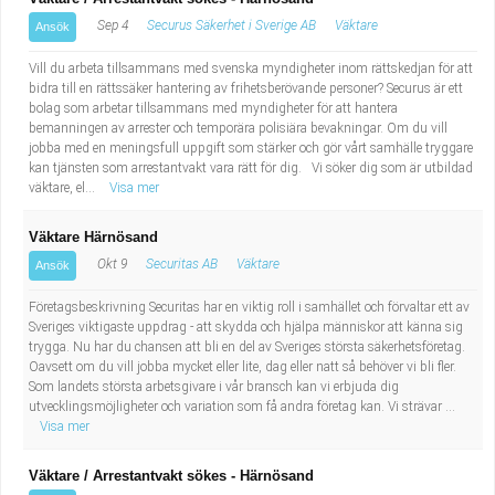
Sep 4
Securus Säkerhet i Sverige AB
Väktare
Ansök
Vill du arbeta tillsammans med svenska myndigheter inom rättskedjan för att
bidra till en rättssäker hantering av frihetsberövande personer? Securus är ett
bolag som arbetar tillsammans med myndigheter för att hantera
bemanningen av arrester och temporära polisiära bevakningar. Om du vill
jobba med en meningsfull uppgift som stärker och gör vårt samhälle tryggare
kan tjänsten som arrestantvakt vara rätt för dig. Vi söker dig som är utbildad
väktare, el...
Visa mer
Väktare Härnösand
Okt 9
Securitas AB
Väktare
Ansök
Företagsbeskrivning Securitas har en viktig roll i samhället och förvaltar ett av
Sveriges viktigaste uppdrag - att skydda och hjälpa människor att känna sig
trygga. Nu har du chansen att bli en del av Sveriges största säkerhetsföretag.
Oavsett om du vill jobba mycket eller lite, dag eller natt så behöver vi bli fler.
Som landets största arbetsgivare i vår bransch kan vi erbjuda dig
utvecklingsmöjligheter och variation som få andra företag kan. Vi strävar ...
Visa mer
Väktare / Arrestantvakt sökes - Härnösand