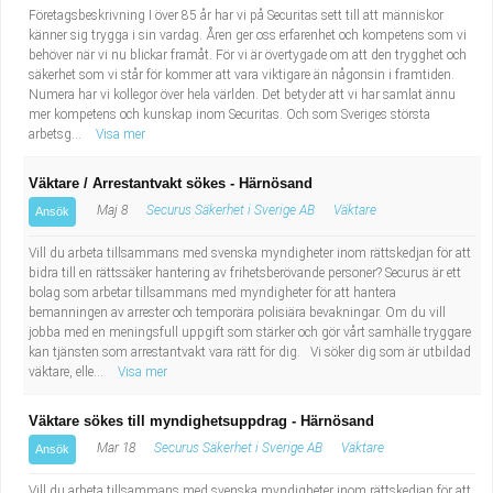
Företagsbeskrivning I över 85 år har vi på Securitas sett till att människor
känner sig trygga i sin vardag. Åren ger oss erfarenhet och kompetens som vi
behöver när vi nu blickar framåt. För vi är övertygade om att den trygghet och
säkerhet som vi står för kommer att vara viktigare än någonsin i framtiden.
Numera har vi kollegor över hela världen. Det betyder att vi har samlat ännu
mer kompetens och kunskap inom Securitas. Och som Sveriges största
arbetsg...
Visa mer
Väktare / Arrestantvakt sökes - Härnösand
Maj 8
Securus Säkerhet i Sverige AB
Väktare
Ansök
Vill du arbeta tillsammans med svenska myndigheter inom rättskedjan för att
bidra till en rättssäker hantering av frihetsberövande personer? Securus är ett
bolag som arbetar tillsammans med myndigheter för att hantera
bemanningen av arrester och temporära polisiära bevakningar. Om du vill
jobba med en meningsfull uppgift som stärker och gör vårt samhälle tryggare
kan tjänsten som arrestantvakt vara rätt för dig. Vi söker dig som är utbildad
väktare, elle...
Visa mer
Väktare sökes till myndighetsuppdrag - Härnösand
Mar 18
Securus Säkerhet i Sverige AB
Väktare
Ansök
Vill du arbeta tillsammans med svenska myndigheter inom rättskedjan för att