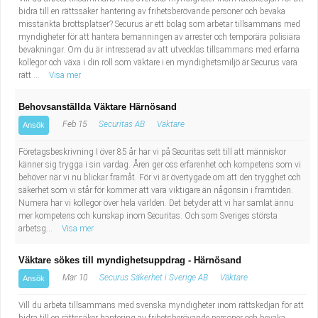
bidra till en rättssäker hantering av frihetsberövande personer och bevaka
misstänkta brottsplatser? Securus är ett bolag som arbetar tillsammans med
myndigheter för att hantera bemanningen av arrester och temporära polisiära
bevakningar. Om du är intresserad av att utvecklas tillsammans med erfarna
kollegor och växa i din roll som väktare i en myndighetsmiljö är Securus vara
rätt ...
Visa mer
Behovsanställda Väktare Härnösand
Feb 15
Securitas AB
Väktare
Ansök
Företagsbeskrivning I över 85 år har vi på Securitas sett till att människor
känner sig trygga i sin vardag. Åren ger oss erfarenhet och kompetens som vi
behöver när vi nu blickar framåt. För vi är övertygade om att den trygghet och
säkerhet som vi står för kommer att vara viktigare än någonsin i framtiden.
Numera har vi kollegor över hela världen. Det betyder att vi har samlat ännu
mer kompetens och kunskap inom Securitas. Och som Sveriges största
arbetsg...
Visa mer
Väktare sökes till myndighetsuppdrag - Härnösand
Mar 10
Securus Säkerhet i Sverige AB
Väktare
Ansök
Vill du arbeta tillsammans med svenska myndigheter inom rättskedjan för att