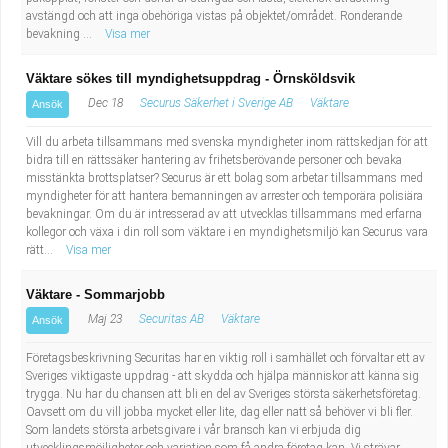
avstängd och att inga obehöriga vistas på objektet/området. Ronderande
bevakning ...
Visa mer
Väktare sökes till myndighetsuppdrag - Örnsköldsvik
Dec 18
Securus Säkerhet i Sverige AB
Väktare
Ansök
Vill du arbeta tillsammans med svenska myndigheter inom rättskedjan för att
bidra till en rättssäker hantering av frihetsberövande personer och bevaka
misstänkta brottsplatser? Securus är ett bolag som arbetar tillsammans med
myndigheter för att hantera bemanningen av arrester och temporära polisiära
bevakningar. Om du är intresserad av att utvecklas tillsammans med erfarna
kollegor och växa i din roll som väktare i en myndighetsmiljö kan Securus vara
rätt...
Visa mer
Väktare - Sommarjobb
Maj 23
Securitas AB
Väktare
Ansök
Företagsbeskrivning Securitas har en viktig roll i samhället och förvaltar ett av
Sveriges viktigaste uppdrag - att skydda och hjälpa människor att känna sig
trygga. Nu har du chansen att bli en del av Sveriges största säkerhetsföretag.
Oavsett om du vill jobba mycket eller lite, dag eller natt så behöver vi bli fler.
Som landets största arbetsgivare i vår bransch kan vi erbjuda dig