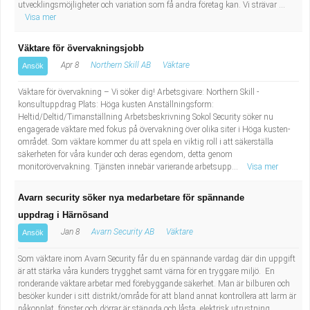
utvecklingsmöjligheter och variation som få andra företag kan. Vi strävar ...
Visa mer
Väktare för övervakningsjobb
Apr 8
Northern Skill AB
Väktare
Ansök
Väktare för övervakning – Vi söker dig! Arbetsgivare: Northern Skill -
konsultuppdrag Plats: Höga kusten Anställningsform:
Heltid/Deltid/Timanställning Arbetsbeskrivning Sokol Security söker nu
engagerade väktare med fokus på övervakning över olika siter i Höga kusten-
området. Som väktare kommer du att spela en viktig roll i att säkerställa
säkerheten för våra kunder och deras egendom, detta genom
monitorövervakning. Tjänsten innebär varierande arbetsupp...
Visa mer
Avarn security söker nya medarbetare för spännande
uppdrag i Härnösand
Jan 8
Avarn Security AB
Väktare
Ansök
Som väktare inom Avarn Security får du en spännande vardag där din uppgift
är att stärka våra kunders trygghet samt värna för en tryggare miljö. En
ronderande väktare arbetar med förebyggande säkerhet. Man är bilburen och
besöker kunder i sitt distrikt/område för att bland annat kontrollera att larm är
påkopplat, fönster och dörrar är stängda och låsta, elektrisk utrustning