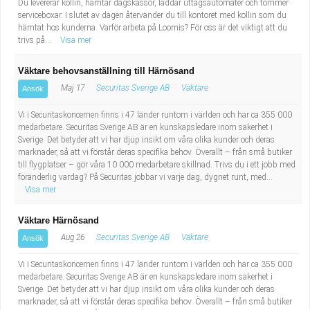
Du levererar kollin, hämtar dagskassor, laddar uttagsautomater och tömmer
serviceboxar. I slutet av dagen återvänder du till kontoret med kollin som du
hämtat hos kunderna. Varför arbeta på Loomis? För oss är det viktigt att du
trivs på...
Visa mer
Väktare behovsanställning till Härnösand
Maj 17
Securitas Sverige AB
Väktare
Ansök
Vi i Securitaskoncernen finns i 47 länder runtom i världen och har ca 355 000
medarbetare. Securitas Sverige AB är en kunskapsledare inom säkerhet i
Sverige. Det betyder att vi har djup insikt om våra olika kunder och deras
marknader, så att vi förstår deras specifika behov. Överallt – från små butiker
till flygplatser – gör våra 10.000 medarbetare skillnad. Trivs du i ett jobb med
föränderlig vardag? På Securitas jobbar vi varje dag, dygnet runt, med...
Visa mer
Väktare Härnösand
Aug 26
Securitas Sverige AB
Väktare
Ansök
Vi i Securitaskoncernen finns i 47 länder runtom i världen och har ca 355 000
medarbetare. Securitas Sverige AB är en kunskapsledare inom säkerhet i
Sverige. Det betyder att vi har djup insikt om våra olika kunder och deras
marknader, så att vi förstår deras specifika behov. Överallt – från små butiker