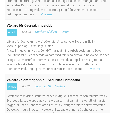
ordning. En ordningsvakt arbetar på offentliga platser där många människor
är i rörelse. Därför är det viktigt att vara stresstålig och ha hög social
kompetens. Ordningsvaktens arbete skiljer sig från väktarens eftersom
ordningsvakten har st...
Visa mer
Väktare för övervakningsjobb
Maj 13
Northern Skill AB
Väktare
Ansök
Väktare för övervakning – Vi söker dig! Arbetsgivare: Northern Skill -
konsultuppdrag Plats: Höga kusten
Anställningsform: Heltid/Deltid/Timanställning Arbetsbeskrivning Sokol
Security söker nu engagerade väktare med fokus på övervakning över olika siter
i Höga kusten-området. Som väktare kommer du att spela en viktig roll i att
säkerställa säkerheten för våra kunder och deras egendom, detta genom
monitorövervakning. Tjänsten innebär varierande arbetsupp...
Visa mer
Väktare - Sommarjobb till Securitas Härnösand
Apr 15
Securitas AB
Väktare
Ansök
Företagsbeskrivning Securitas har en viktig roll i samhället och förvaltar ett av
Sveriges viktigaste uppdrag - att skydda och hjälpa människor att känna sig
trygga. Nu har du chansen att bli en del av Sveriges största säkerhetsföretag.
Oavsett om du vill jobba mycket eller lite, dag eller natt så behöver vi bli fler.