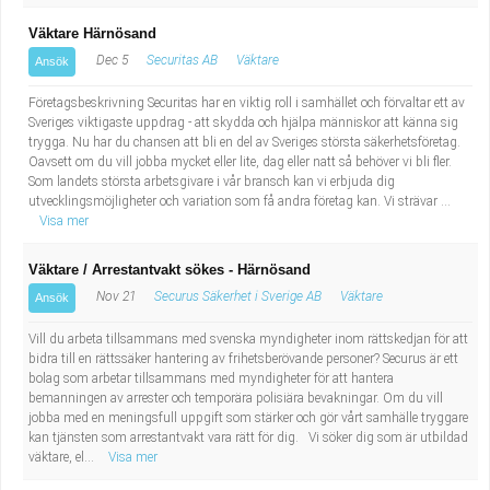
Väktare Härnösand
Dec 5
Securitas AB
Väktare
Ansök
Företagsbeskrivning Securitas har en viktig roll i samhället och förvaltar ett av
Sveriges viktigaste uppdrag - att skydda och hjälpa människor att känna sig
trygga. Nu har du chansen att bli en del av Sveriges största säkerhetsföretag.
Oavsett om du vill jobba mycket eller lite, dag eller natt så behöver vi bli fler.
Som landets största arbetsgivare i vår bransch kan vi erbjuda dig
utvecklingsmöjligheter och variation som få andra företag kan. Vi strävar ...
Visa mer
Väktare / Arrestantvakt sökes - Härnösand
Nov 21
Securus Säkerhet i Sverige AB
Väktare
Ansök
Vill du arbeta tillsammans med svenska myndigheter inom rättskedjan för att
bidra till en rättssäker hantering av frihetsberövande personer? Securus är ett
bolag som arbetar tillsammans med myndigheter för att hantera
bemanningen av arrester och temporära polisiära bevakningar. Om du vill
jobba med en meningsfull uppgift som stärker och gör vårt samhälle tryggare
kan tjänsten som arrestantvakt vara rätt för dig. Vi söker dig som är utbildad
väktare, el...
Visa mer