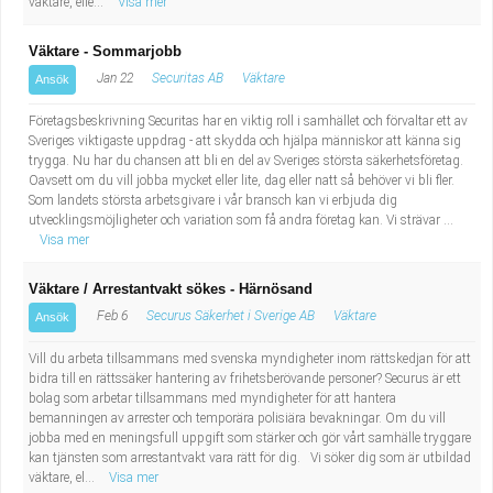
väktare, elle...
Visa mer
Väktare - Sommarjobb
Jan 22
Securitas AB
Väktare
Ansök
Företagsbeskrivning Securitas har en viktig roll i samhället och förvaltar ett av
Sveriges viktigaste uppdrag - att skydda och hjälpa människor att känna sig
trygga. Nu har du chansen att bli en del av Sveriges största säkerhetsföretag.
Oavsett om du vill jobba mycket eller lite, dag eller natt så behöver vi bli fler.
Som landets största arbetsgivare i vår bransch kan vi erbjuda dig
utvecklingsmöjligheter och variation som få andra företag kan. Vi strävar ...
Visa mer
Väktare / Arrestantvakt sökes - Härnösand
Feb 6
Securus Säkerhet i Sverige AB
Väktare
Ansök
Vill du arbeta tillsammans med svenska myndigheter inom rättskedjan för att
bidra till en rättssäker hantering av frihetsberövande personer? Securus är ett
bolag som arbetar tillsammans med myndigheter för att hantera
bemanningen av arrester och temporära polisiära bevakningar. Om du vill
jobba med en meningsfull uppgift som stärker och gör vårt samhälle tryggare
kan tjänsten som arrestantvakt vara rätt för dig. Vi söker dig som är utbildad
väktare, el...
Visa mer