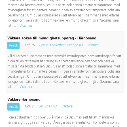
bidra till en rättssäker hantering av frihetsberövande personer och bevaka
misstänkta brottsplatser? Securus är ett bolag som arbetar tillsammans med
myndigheter för att hantera bemanningen av arrester och temporära polisiära
bevakningar. Om du är intresserad av att utvecklas tillsammans med erfarna
kollegor och växa i din roll som väktare i en myndighetsmiljö är Securus vara
rätt ...
Visa mer
Väktare sökes till myndighetsuppdrag - Härnösand
Feb 15
Securus Säkerhet i Sverige AB
Väktare
Ansök
Vill du arbeta tillsammans med svenska myndigheter inom rättskedjan för att
bidra till en rättssäker hantering av frihetsberövande personer och bevaka
misstänkta brottsplatser? Securus är ett bolag som arbetar tillsammans med
myndigheter för att hantera bemanningen av arrester och temporära polisiära
bevakningar. Om du är intresserad av att utvecklas tillsammans med erfarna
kollegor och växa i din roll som väktare i en myndighetsmiljö är Securus vara
rätt ...
Visa mer
Väktare Härnösand
Nov 2
Securitas AB
Väktare
Ansök
Företagsbeskrivning I över 85 år har vi på Securitas sett till att människor
känner sig trygga i sin vardag. Åren ger oss erfarenhet och kompetens som vi