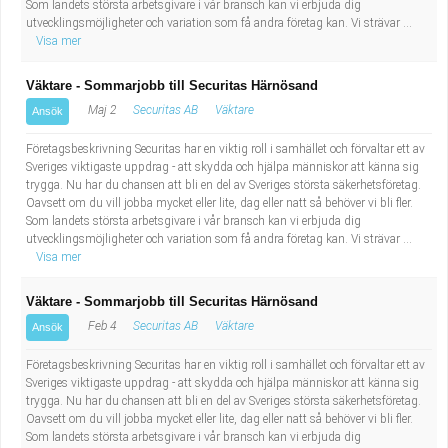
Som landets största arbetsgivare i vår bransch kan vi erbjuda dig
utvecklingsmöjligheter och variation som få andra företag kan. Vi strävar ...
Visa mer
Väktare - Sommarjobb till Securitas Härnösand
Maj 2
Securitas AB
Väktare
Ansök
Företagsbeskrivning Securitas har en viktig roll i samhället och förvaltar ett av
Sveriges viktigaste uppdrag - att skydda och hjälpa människor att känna sig
trygga. Nu har du chansen att bli en del av Sveriges största säkerhetsföretag.
Oavsett om du vill jobba mycket eller lite, dag eller natt så behöver vi bli fler.
Som landets största arbetsgivare i vår bransch kan vi erbjuda dig
utvecklingsmöjligheter och variation som få andra företag kan. Vi strävar ...
Visa mer
Väktare - Sommarjobb till Securitas Härnösand
Feb 4
Securitas AB
Väktare
Ansök
Företagsbeskrivning Securitas har en viktig roll i samhället och förvaltar ett av
Sveriges viktigaste uppdrag - att skydda och hjälpa människor att känna sig
trygga. Nu har du chansen att bli en del av Sveriges största säkerhetsföretag.
Oavsett om du vill jobba mycket eller lite, dag eller natt så behöver vi bli fler.
Som landets största arbetsgivare i vår bransch kan vi erbjuda dig