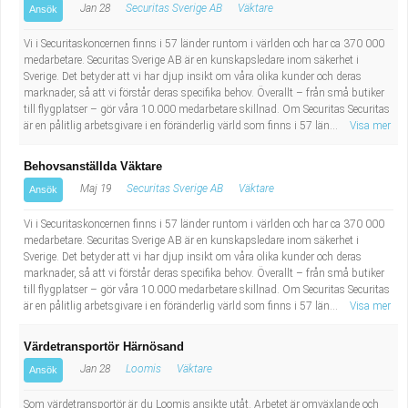
Jan 28
Securitas Sverige AB
Väktare
Ansök
Vi i Securitaskoncernen finns i 57 länder runtom i världen och har ca 370 000
medarbetare. Securitas Sverige AB är en kunskapsledare inom säkerhet i
Sverige. Det betyder att vi har djup insikt om våra olika kunder och deras
marknader, så att vi förstår deras specifika behov. Överallt – från små butiker
till flygplatser – gör våra 10.000 medarbetare skillnad. Om Securitas Securitas
är en pålitlig arbetsgivare i en föränderlig värld som finns i 57 län...
Visa mer
Behovsanställda Väktare
Maj 19
Securitas Sverige AB
Väktare
Ansök
Vi i Securitaskoncernen finns i 57 länder runtom i världen och har ca 370 000
medarbetare. Securitas Sverige AB är en kunskapsledare inom säkerhet i
Sverige. Det betyder att vi har djup insikt om våra olika kunder och deras
marknader, så att vi förstår deras specifika behov. Överallt – från små butiker
till flygplatser – gör våra 10.000 medarbetare skillnad. Om Securitas Securitas
är en pålitlig arbetsgivare i en föränderlig värld som finns i 57 län...
Visa mer
Värdetransportör Härnösand
Jan 28
Loomis
Väktare
Ansök
Som värdetransportör är du Loomis ansikte utåt. Arbetet är omväxlande och