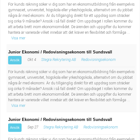
För kunds räkning söker vi dig som har en ekonomiutbildning från exempelvis
gymnasiet, universitet, högskola eller yrkeshögskola, alternativt om du jobbat
några år med ekonomi. Är du tillgänglig direkt för ett uppdrag som sträcker
sig cirka 9 månader? Ansök i så fall direkt! Om uppdraget I rollen kommer du
att arbeta brett inom ekonomiområdet. De ärenden och uppgifter du kommer
hantera är varierade vilket innebär att det kräver en flexibilitet och förmåga ...
Visa mer
Junior Ekonomi / Redovisningsekonom till Sundsvall
Okt 4
Stegra Rekrytering AB
Redovisningsekonom
Ansök
För kunds räkning söker vi dig som har en ekonomiutbildning från exempelvis
gymnasiet, universitet, högskola eller yrkeshögskola, alternativt om du jobbat
några år med ekonomi. Är du tillgänglig direkt för ett uppdrag som sträcker
sig cirka 9 månader? Ansök i så fall direkt! Om uppdraget I rollen kommer du
att arbeta brett inom ekonomiområdet. De ärenden och uppgifter du kommer
hantera är varierade vilket innebär att det kräver en flexibilitet och förmåga ...
Visa mer
Junior Ekonomi / Redovisningsekonom till Sundsvall
Sep 27
Stegra Rekrytering AB
Redovisningsekonom
Ansök
För kunds räkning söker vi dig som har en ekonomiutbildning från exempelvis