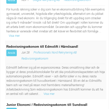
Nov 1
Stegra Rekrytering AB
Redovisningsekonom
Ansök
För kunds räkning söker vi dig som har en ekonomiutbildning från exempelvis
gymnasiet, universitet, högskola eller yrkeshögskola, alternativt om du jobbat
några år med ekonomi. Är du tillgänglig direkt för ett uppdrag som sträcker
sig cirka 9 månader? Ansök i så fall direkt! Om uppdraget I rollen kommer du
att arbeta brett inom ekonomiområdet. De ärenden och uppgifter du kommer
hantera är varierade vilket innebär att det kräver en flexibilitet och förmåga ...
Visa mer
Redovisningsekonom till Edmolift i Härnösand!
Jun 28
Professionals Nord Rekrytering AB
Ansök
Redovisningsekonom
Edmolift befinner sig på en expansionsresa. Deras omsättning ökar och de
bygger ut deras produktionslokaler för att öka produktionskapaciteten och höja
automationsgraden. Edmolift växer – och därför söker vi nu deras nästa
redovisningsekonom till huvudkontoret i Härnösand. Bli en del av Edmolifts
team och var med på resan mot framtidens materialhantering!
Arbetsbeskrivning Som redovisningsekonom hos Edmolift kommer du att ha
en central roll i att säkerst...
Visa mer
Junior Ekonomi / Redovisningsekonom till Sundsvall