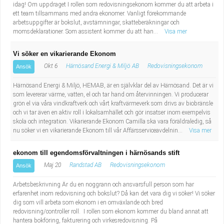
idag! Om uppdraget I rollen som redovisningsekonom kommer du att arbeta i
ett team tillsammans med andra ekonomer. Vanligt förekommande
arbetsuppgifter är bokslut, avstämningar, skatteberäkningar och
momsdeklarationer. Som assistent kommer du att han...
Visa mer
Vi söker en vikarierande Ekonom
Okt 6
Härnösand Energi & Miljö AB
Redovisningsekonom
Ansök
Härnösand Energi & Miljö, HEMAB, är en självklar del av Härnösand. Det är vi
som levererar värme, vatten, el och tar hand om återvinningen. Vi producerar
grön el via våra vindkraftverk och vårt kraftvärmeverk som drivs av biobränsle
och vi tar även en aktiv roll i lokalsamhället och gör insatser inom exempelvis
skola och integration. Vikarierande Ekonom Camilla ska vara föräldraledig, så
nu söker vi en vikarierande Ekonom till vår Affärsserviceavdelnin...
Visa mer
ekonom till egendomsförvaltningen i härnösands stift
Maj 20
Randstad AB
Redovisningsekonom
Ansök
Arbetsbeskrivning Är du en noggrann och ansvarsfull person som har
erfarenhet inom redovisning och bokslut? Då kan det vara dig vi söker! Vi söker
dig som vill arbeta som ekonom i en omväxlande och bred
redovisning/controller roll. I rollen som ekonom kommer du bland annat att
hantera bokföring, fakturering och virkesredovisning. På