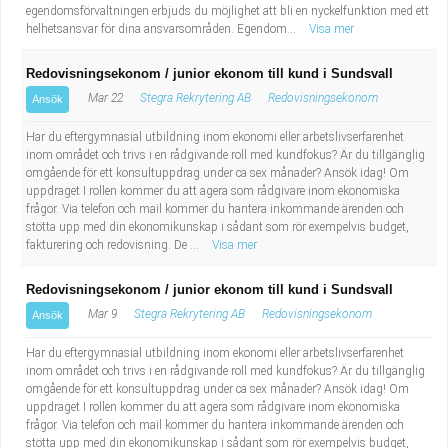
egendomsförvaltningen erbjuds du möjlighet att bli en nyckelfunktion med ett
helhetsansvar för dina ansvarsområden. Egendom...
Visa mer
Redovisningsekonom / junior ekonom till kund i Sundsvall
Mar 22
Stegra Rekrytering AB
Redovisningsekonom
Ansök
Har du eftergymnasial utbildning inom ekonomi eller arbetslivserfarenhet
inom området och trivs i en rådgivande roll med kundfokus? Är du tillgänglig
omgående för ett konsultuppdrag under ca sex månader? Ansök idag! Om
uppdraget I rollen kommer du att agera som rådgivare inom ekonomiska
frågor. Via telefon och mail kommer du hantera inkommande ärenden och
stötta upp med din ekonomikunskap i sådant som rör exempelvis budget,
fakturering och redovisning. De ...
Visa mer
Redovisningsekonom / junior ekonom till kund i Sundsvall
Mar 9
Stegra Rekrytering AB
Redovisningsekonom
Ansök
Har du eftergymnasial utbildning inom ekonomi eller arbetslivserfarenhet
inom området och trivs i en rådgivande roll med kundfokus? Är du tillgänglig
omgående för ett konsultuppdrag under ca sex månader? Ansök idag! Om
uppdraget I rollen kommer du att agera som rådgivare inom ekonomiska
frågor. Via telefon och mail kommer du hantera inkommande ärenden och
stötta upp med din ekonomikunskap i sådant som rör exempelvis budget,