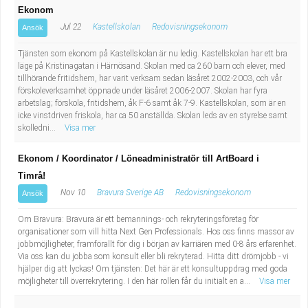
Ekonom
Jul 22
Kastellskolan
Redovisningsekonom
Ansök
Tjänsten som ekonom på Kastellskolan är nu ledig. Kastellskolan har ett bra
läge på Kristinagatan i Härnösand. Skolan med ca 260 barn och elever, med
tillhörande fritidshem, har varit verksam sedan läsåret 2002-2003, och vår
förskoleverksamhet öppnade under läsåret 2006-2007. Skolan har fyra
arbetslag; förskola, fritidshem, åk F-6 samt åk 7-9. Kastellskolan, som är en
icke vinstdriven friskola, har ca 50 anställda. Skolan leds av en styrelse samt
skolledni...
Visa mer
Ekonom / Koordinator / Löneadministratör till ArtBoard i
Timrå!
Nov 10
Bravura Sverige AB
Redovisningsekonom
Ansök
Om Bravura: Bravura är ett bemannings- och rekryteringsföretag för
organisationer som vill hitta Next Gen Professionals. Hos oss finns massor av
jobbmöjligheter, framförallt för dig i början av karriären med 0-8 års erfarenhet.
Via oss kan du jobba som konsult eller bli rekryterad. Hitta ditt drömjobb - vi
hjälper dig att lyckas! Om tjänsten: Det här är ett konsultuppdrag med goda
möjligheter till överrekrytering. I den här rollen får du initialt en a...
Visa mer