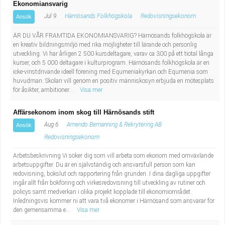
Ekonomiansvarig
Jul 9
Härnösands Folkhögskola
Redovisningsekonom
Ansök
ÄR DU VÅR FRAMTIDA EKONOMIANSVARIG? Härnösands folkhögskola är
en kreativ bildningsmiljö med rika möjligheter till lärande och personlig
utveckling. Vi har årligen 2 500 kursdeltagare, varav ca 300 på ett tiotal långa
kurser, och 5 000 deltagare i kulturprogram. Härnösands folkhögskola är en
icke-vinstdrivande ideell förening med Equmeniakyrkan och Equmenia som
huvudman. Skolan vill genom en positiv människosyn erbjuda en mötesplats
för åsikter, ambitioner...
Visa mer
Affärsekonom inom skog till Härnösands stift
Aug 6
Amendo Bemanning & Rekrytering AB
Ansök
Redovisningsekonom
Arbetsbeskrivning Vi söker dig som vill arbeta som ekonom med omväxlande
arbetsuppgifter. Du är en självständig och ansvarsfull person som kan
redovisning, bokslut och rapportering från grunden. I dina dagliga uppgifter
ingår allt från bokföring och virkesredovisning till utveckling av rutiner och
policys samt medverkan i olika projekt kopplade till ekonomiområdet.
Inledningsvis kommer ni att vara två ekonomer i Härnösand som ansvarar för
den gemensamma e...
Visa mer