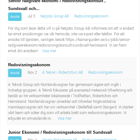
Senior rådgivare ekonomi / Redovisningskonsult ,
Sundsvall och...
Jul 5
Netjobs Group AB
Redovisningsekonom
Ansök
För dig som läser detta vill vi på Netjobs Group AB informera om att vi endast
tar emot ansökningar via vår hemsida, inte via e-post eller telefon. För att
ansöka till tjänsten, vänligen besök https://karriarguiden.se/sv/jobb/senior-
radgivare-ekonomi-redovisningskonsult-sundsvall-harnosand. Vi ser fram
emot din ansökan!
Visa mer
Redovisningsekonom
Nov 2
A Teknik i Robertsfors AB
Redovisningsekonom
Ansök
A Teknik Group och Norrlandsvagnar har gemensam ägare och ingår i
Indvelop-gruppen. A Teknik fokuserar på avancerad mekanisk tillverkning och
består av tre verksamheter lokaliserade i Trollhättan, Robertsfors och
Härnösand. Norrlandsvagnar utvecklar och tillverkar högkvalitativa
manskapsvagnar och har sin verksamhet i Skellefteå samt Stargard. Vi stärker
vårt team och söker dig som vill arbeta brett som redovisningsekonom. Vi
erbjuder en omväxlande ro...
Visa mer
Junior Ekonomi / Redovisningsekonom till Sundsvall