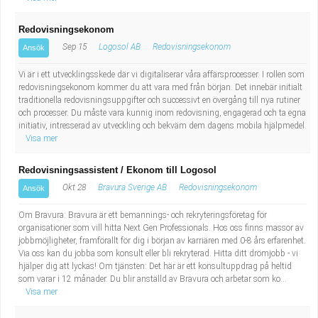
Redovisningsekonom
Sep 15
Logosol AB
Redovisningsekonom
Ansök
Vi är i ett utvecklingsskede där vi digitaliserar våra affärsprocesser. I rollen som
redovisningsekonom kommer du att vara med från början. Det innebär initialt
traditionella redovisningsuppgifter och successivt en övergång till nya rutiner
och processer. Du måste vara kunnig inom redovisning, engagerad och ta egna
initiativ, intresserad av utveckling och bekväm dem dagens mobila hjälpmedel.
Visa mer
Redovisningsassistent / Ekonom till Logosol
Okt 28
Bravura Sverige AB
Redovisningsekonom
Ansök
Om Bravura: Bravura är ett bemannings- och rekryteringsföretag för
organisationer som vill hitta Next Gen Professionals. Hos oss finns massor av
jobbmöjligheter, framförallt för dig i början av karriären med 0-8 års erfarenhet.
Via oss kan du jobba som konsult eller bli rekryterad. Hitta ditt drömjobb - vi
hjälper dig att lyckas! Om tjänsten: Det här är ett konsultuppdrag på heltid
som varar i 12 månader. Du blir anställd av Bravura och arbetar som ko...
Visa mer