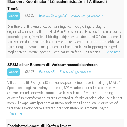
Ekonom / Koordinator / Löneadministratör till ArtBoard i
Timrå!
Okt 20
Bravura Sverige AB
Redovisningsekonom
Ansök
Om Bravura: Bravura är ett bemannings- och rekryteringsföretag för
organisationer som vill hitta Next Gen Professionals. Hos oss finns massor av
jobbmöjligheter, framförallt för dig i början av karriären med 0-8 års erfarenhet.
Via oss kan du jobba som konsult eller bli rekryterad. Hitta ditt drömjobb - vi
hjälper dig att lyckas! Om tjänsten: Det här är ett konsultuppdrag med goda
möjligheter till överrekrytering. I den här rollen får du initialt en a...
Visa mer
SPSM söker Ekonom till Verksamhetsstödsenheten
Okt 23
Experis AB
Redovisningsekonom
Ansök
Vill du bidra till Sveriges största kunskapsbank inom specialpedagogik? Vi på
Specialpedagogiska skolmyndigheten, SPSM, arbetar för att alla barn, elever
och vuxenstuderande ska kunna utvecklas och nå målen i sin utbildning -
oavsett funktionsförmåga. Vi erbjuder stöd till förskolor och skolor i hela landet
som vill skapa lärmiljöer som är utvecklande och tillgängliga. Vi driver också
flera specialskolor, fördelar statsbidrag och utvecklar läromedel. Mynd...
Visa mer
Fastighetsekonom till Kraften Invest