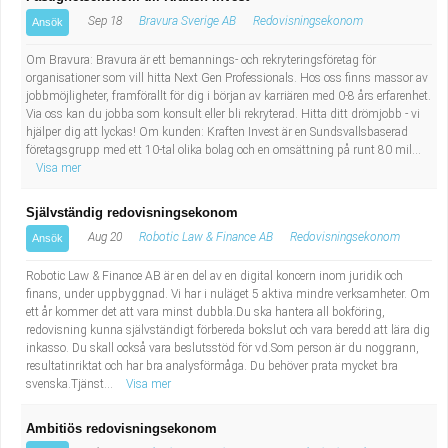
Sep 18
Bravura Sverige AB
Redovisningsekonom
Ansök
Om Bravura: Bravura är ett bemannings- och rekryteringsföretag för
organisationer som vill hitta Next Gen Professionals. Hos oss finns massor av
jobbmöjligheter, framförallt för dig i början av karriären med 0-8 års erfarenhet.
Via oss kan du jobba som konsult eller bli rekryterad. Hitta ditt drömjobb - vi
hjälper dig att lyckas! Om kunden: Kraften Invest är en Sundsvallsbaserad
företagsgrupp med ett 10-tal olika bolag och en omsättning på runt 80 mil...
Visa mer
Självständig redovisningsekonom
Aug 20
Robotic Law & Finance AB
Redovisningsekonom
Ansök
Robotic Law & Finance AB är en del av en digital koncern inom juridik och
finans, under uppbyggnad. Vi har i nuläget 5 aktiva mindre verksamheter. Om
ett år kommer det att vara minst dubbla.Du ska hantera all bokföring,
redovisning kunna självständigt förbereda bokslut och vara beredd att lära dig
inkasso. Du skall också vara beslutsstöd för vd.Som person är du noggrann,
resultatinriktat och har bra analysförmåga. Du behöver prata mycket bra
svenska.Tjänst...
Visa mer
Ambitiös redovisningsekonom