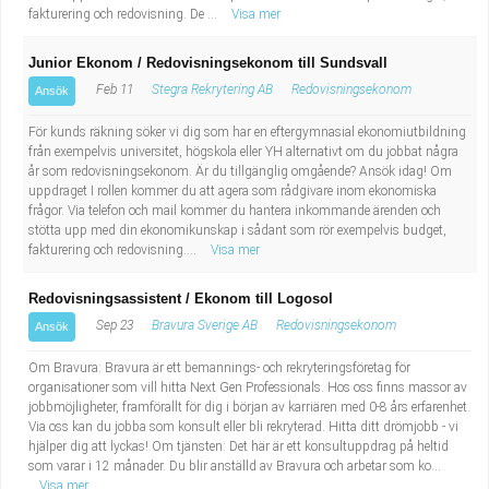
fakturering och redovisning. De ...
Visa mer
Junior Ekonom / Redovisningsekonom till Sundsvall
Feb 11
Stegra Rekrytering AB
Redovisningsekonom
Ansök
För kunds räkning söker vi dig som har en eftergymnasial ekonomiutbildning
från exempelvis universitet, högskola eller YH alternativt om du jobbat några
år som redovisningsekonom. Är du tillgänglig omgående? Ansök idag! Om
uppdraget I rollen kommer du att agera som rådgivare inom ekonomiska
frågor. Via telefon och mail kommer du hantera inkommande ärenden och
stötta upp med din ekonomikunskap i sådant som rör exempelvis budget,
fakturering och redovisning....
Visa mer
Redovisningsassistent / Ekonom till Logosol
Sep 23
Bravura Sverige AB
Redovisningsekonom
Ansök
Om Bravura: Bravura är ett bemannings- och rekryteringsföretag för
organisationer som vill hitta Next Gen Professionals. Hos oss finns massor av
jobbmöjligheter, framförallt för dig i början av karriären med 0-8 års erfarenhet.
Via oss kan du jobba som konsult eller bli rekryterad. Hitta ditt drömjobb - vi
hjälper dig att lyckas! Om tjänsten: Det här är ett konsultuppdrag på heltid
som varar i 12 månader. Du blir anställd av Bravura och arbetar som ko...
Visa mer