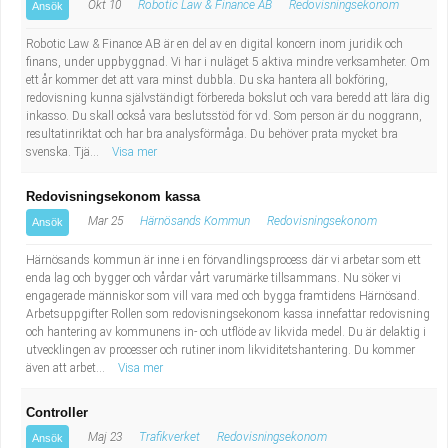
Okt 10
Robotic Law & Finance AB
Redovisningsekonom
Ansök
Robotic Law & Finance AB är en del av en digital koncern inom juridik och
finans, under uppbyggnad. Vi har i nuläget 5 aktiva mindre verksamheter. Om
ett år kommer det att vara minst dubbla. Du ska hantera all bokföring,
redovisning kunna självständigt förbereda bokslut och vara beredd att lära dig
inkasso. Du skall också vara beslutsstöd för vd. Som person är du noggrann,
resultatinriktat och har bra analysförmåga. Du behöver prata mycket bra
svenska. Tjä...
Visa mer
Redovisningsekonom kassa
Mar 25
Härnösands Kommun
Redovisningsekonom
Ansök
Härnösands kommun är inne i en förvandlingsprocess där vi arbetar som ett
enda lag och bygger och vårdar vårt varumärke tillsammans. Nu söker vi
engagerade människor som vill vara med och bygga framtidens Härnösand.
Arbetsuppgifter Rollen som redovisningsekonom kassa innefattar redovisning
och hantering av kommunens in- och utflöde av likvida medel. Du är delaktig i
utvecklingen av processer och rutiner inom likviditetshantering. Du kommer
även att arbet...
Visa mer
Controller
Maj 23
Trafikverket
Redovisningsekonom
Ansök