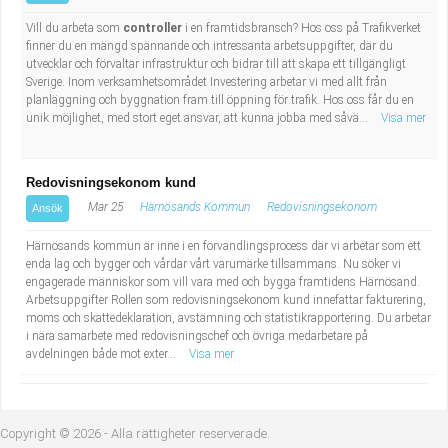
Vill du arbeta som
controller
i en framtidsbransch? Hos oss på Trafikverket
finner du en mängd spännande och intressanta arbetsuppgifter, där du
utvecklar och förvaltar infrastruktur och bidrar till att skapa ett tillgängligt
Sverige. Inom verksamhetsområdet Investering arbetar vi med allt från
planläggning och byggnation fram till öppning för trafik. Hos oss får du en
unik möjlighet, med stort eget ansvar, att kunna jobba med såvä...
Visa mer
Redovisningsekonom kund
Mar 25
Härnösands Kommun
Redovisningsekonom
Ansök
Härnösands kommun är inne i en förvandlingsprocess där vi arbetar som ett
enda lag och bygger och vårdar vårt varumärke tillsammans. Nu söker vi
engagerade människor som vill vara med och bygga framtidens Härnösand.
Arbetsuppgifter Rollen som redovisningsekonom kund innefattar fakturering,
moms och skattedeklaration, avstämning och statistikrapportering. Du arbetar
i nära samarbete med redovisningschef och övriga medarbetare på
avdelningen både mot exter...
Visa mer
Copyright © 2026 - Alla rättigheter reserverade.