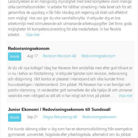
Länsstyrelsen är en mångsidig myndighet med bred kompetens inom många
olika samhällsområden. Vi arbetar för hållbar utveckling i hela länet och för att
genomföra de uppdrag vi får från riksdag och regering så klokt och effektivt
som möjligt. Hos oss gör du stor samhällsnytta. Vi erbjuder dig en bra
arbetsmiljö med stimulerande och utmanande arbetsuppgifter. Det finns goda
möjligheter till kompetensutveckling för alla medarbetare. Vi har flexibla
arbetst...
Visa mer
Redovisningsekonom
Aug 17
Revecon Revision AB
Redovisningsekonom
Ansök
Är du vår nya kollega? Idag har Revecon fem anställda men efter god tillväxt är
vi nu i behov av förstärkning. Vi erbjuder tjänster som revision, redovisning
och rådgivning. Vårt kontor är placerat i Härnösand och våra kunder finns
huvudsakligen i Västernorrland. Om jobbet: På Revecon har vi en familjär och
positiv stämning. Vi värdesätter gott samarbete där alla hjälps åt och utmanar
varandra men viktigast av allt att vi har roligt och trivs på jobbet. ...
Visa mer
Junior Ekonomi / Redovisningsekonom till Sundsvall
Sep 21
Stegra Rekrytering AB
Redovisningsekonom
Ansök
För kunds räkning söker vi dig som har en ekonomiutbildning från exempelvis
gymnasiet, universitet, högskola eller yrkeshögskola, alternativt om du jobbat