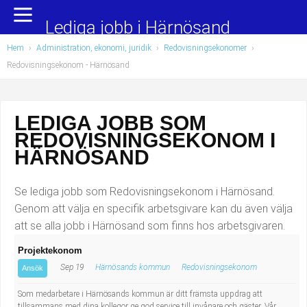
Yrkesområden
Populära jobb
Lediga jobb i Härnösand
Hem
›
Administration, ekonomi, juridik
›
Redovisningsekonomer
›
Administration, ekonomi, juridik
Undersköterska, hemtjänst och äldreboende
Redovisningsekonom
- Härnösand
Bygg och anläggning
Städare/Lokalvårdare
LEDIGA JOBB SOM
Chefer och verksamhetsledare
Barnskötare
REDOVISNINGSEKONOM I
Data/IT
Lärare i förskola/Förskollärare
HÄRNÖSAND
Försäljning, inköp, marknadsföring
Lagerarbetare
Se lediga jobb som Redovisningsekonom i Härnösand.
Genom att välja en specifik arbetsgivare kan du även välja
Hantverksyrken
Bussförare/Busschaufför
att se alla jobb i Härnösand som finns hos arbetsgivaren.
Projektekonom
Hotell, restaurang, storhushåll
Elevassistent
Sep 19
Härnösands kommun
Redovisningsekonom
Ansök
Hälso- och sjukvård
Personlig assistent
Som medarbetare i Härnösands kommun är ditt främsta uppdrag att
tillsammans med dina kollegor ge god service till invånare och gäster. Vår