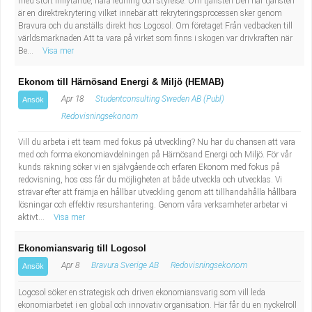
med stort inflytande, nära ledning och styrelse. Om tjänsten Den här tjänsten
Fastighetsskötare
Socialt arbete
är en direktrekrytering vilket innebär att rekryteringsprocessen sker genom
Bravura och du anställs direkt hos Logosol. Om företaget Från vedbacken till
världsmarknaden Att ta vara på virket som finns i skogen var drivkraften när
Informatör/Kommunikatör
Säkerhetsarbete
Be...
Visa mer
Brevbärare
Tekniskt arbete
Ekonom till Härnösand Energi & Miljö (HEMAB)
Apr 18
Studentconsulting Sweden AB (Publ)
Ansök
Sjuksköterska, grundutbildad
Transport
Redovisningsekonom
Kock, storhushåll
Vill du arbeta i ett team med fokus på utveckling? Nu har du chansen att vara
med och forma ekonomiavdelningen på Härnösand Energi och Miljö. För vår
kunds räkning söker vi en självgående och erfaren Ekonom med fokus på
Undersköterska, vård- o specialavd. o mottagning
redovisning, hos oss får du möjligheten at både utveckla och utvecklas. Vi
strävar efter att främja en hållbar utveckling genom att tillhandahålla hållbara
lösningar och effektiv resurshantering. Genom våra verksamheter arbetar vi
Bibliotekarie
aktivt...
Visa mer
Administrativ assistent
Ekonomiansvarig till Logosol
Apr 8
Bravura Sverige AB
Redovisningsekonom
Ansök
Lärare i gymnasiet
Logosol söker en strategisk och driven ekonomiansvarig som vill leda
ekonomiarbetet i en global och innovativ organisation. Här får du en nyckelroll