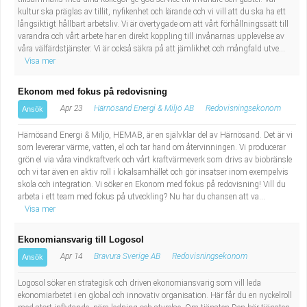
Industriell tillverkning
Behandlingsassistent/Socialpedagog
kultur ska präglas av tillit, nyfikenhet och lärande och vi vill att du ska ha ett
långsiktigt hållbart arbetsliv. Vi är övertygade om att vårt förhållningssätt till
varandra och vårt arbete har en direkt koppling till invånarnas upplevelse av
Installation, drift, underhåll
Tandsköterska
våra välfärdstjänster. Vi är också säkra på att jämlikhet och mångfald utve...
Visa mer
Kropps- och skönhetsvård
Budbilsförare
Ekonom med fokus på redovisning
Apr 23
Härnösand Energi & Miljö AB
Redovisningsekonom
Ansök
Kultur, media, design
Tidningsbud/Tidningsdistributör
Härnösand Energi & Miljö, HEMAB, är en självklar del av Härnösand. Det är vi
Militärt arbete
Lärare i fritidshem/Fritidspedagog
som levererar värme, vatten, el och tar hand om återvinningen. Vi producerar
grön el via våra vindkraftverk och vårt kraftvärmeverk som drivs av biobränsle
och vi tar även en aktiv roll i lokalsamhället och gör insatser inom exempelvis
Naturbruk
Taxiförare/Taxichaufför
skola och integration. Vi söker en Ekonom med fokus på redovisning! Vill du
arbeta i ett team med fokus på utveckling? Nu har du chansen att va...
Visa mer
Naturvetenskapligt arbete
Läkarsekreterare/Vårdadmin/Medicinsk
Ekonomiansvarig till Logosol
sekreterare
Pedagogiskt arbete
Apr 14
Bravura Sverige AB
Redovisningsekonom
Ansök
Lastbilsförare m.fl.
Sanering och renhållning
Logosol söker en strategisk och driven ekonomiansvarig som vill leda
ekonomiarbetet i en global och innovativ organisation. Här får du en nyckelroll