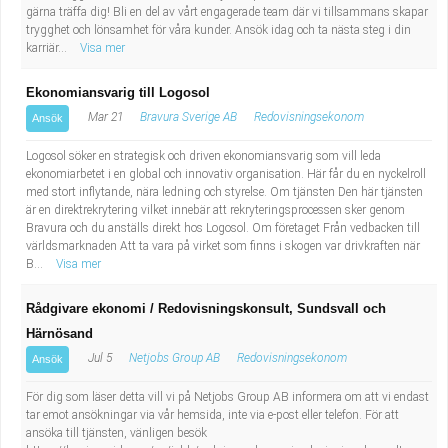
gärna träffa dig! Bli en del av vårt engagerade team där vi tillsammans skapar
trygghet och lönsamhet för våra kunder. Ansök idag och ta nästa steg i din
karriär...
Visa mer
Ekonomiansvarig till Logosol
Mar 21
Bravura Sverige AB
Redovisningsekonom
Ansök
Logosol söker en strategisk och driven ekonomiansvarig som vill leda
ekonomiarbetet i en global och innovativ organisation. Här får du en nyckelroll
med stort inflytande, nära ledning och styrelse. Om tjänsten Den här tjänsten
är en direktrekrytering vilket innebär att rekryteringsprocessen sker genom
Bravura och du anställs direkt hos Logosol. Om företaget Från vedbacken till
världsmarknaden Att ta vara på virket som finns i skogen var drivkraften när
B...
Visa mer
Rådgivare ekonomi / Redovisningskonsult, Sundsvall och
Härnösand
Jul 5
Netjobs Group AB
Redovisningsekonom
Ansök
För dig som läser detta vill vi på Netjobs Group AB informera om att vi endast
tar emot ansökningar via vår hemsida, inte via e-post eller telefon. För att
ansöka till tjänsten, vänligen besök