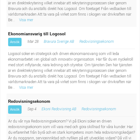
är en direktrekrytering vilket innebär att rekryteringsprocessen sker genom
Bravura och du anställs direkt hos Logosol. Om företaget Från vedbacken till
världsmarknaden Att ta vara på virket som finns i skogen var drivkraften när
Be...
Visa mer
Ekonomiansvarig till Logosol
Mar 28
Bravura Sverige AB
Redovisningsekonom
Ansök
Logosol söker en strategisk och driven ekonomiansvarig som vill leda
ekonomiarbetet i en global och innovativ organisation. Här får du en nyckelroll
med stort inflytande, nära ledning och styrelse. Om tjänsten Den här tjänsten
är en direktrekrytering vilket innebär att rekryteringsprocessen sker genom
Bravura och du anställs direkt hos Logosol. Om företaget Från vedbacken till
världsmarknaden Att ta vara på virket som finns i skogen var drivkraften när
Be...
Visa mer
Redovisningsekonom
Sep 4
Ekoni Redovisning AB
Redovisningsekonom
Ansök
Är du vår nya Redovisningsekonom? Vi på Ekoni söker en driven
redovisningsekonom som vill vara med och göra skillnad för våra kunder. Har
du erfarenhet från byrå och en stark kompetens inom hela redovisningskedjan?
Är du noggrann, serviceinriktad och nyfiken på att utvecklas vidare? Då vill vi